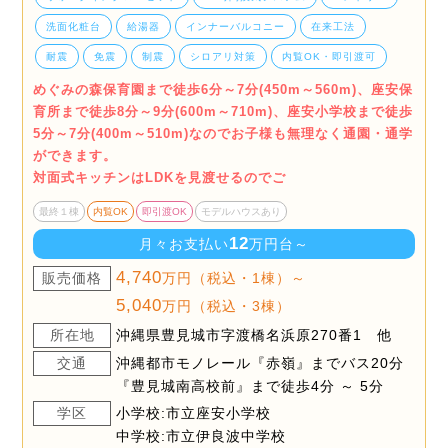
洗面化粧台
給湯器
インナーバルコニー
在来工法
耐震
免震
制震
シロアリ対策
内覧OK・即引渡可
めぐみの森保育園まで徒歩6分～7分(450m～560m)、座安保
育所まで徒歩8分～9分(600m～710m)、座安小学校まで徒歩
5分～7分(400m～510m)なのでお子様も無理なく通園・通学
ができます。
対面式キッチンはLDKを見渡せるのでご
最終１棟
内覧OK
即引渡OK
モデルハウスあり
12
月々お支払い
万円台～
4,740
販売価格
万円（税込・1棟）～
5,040
万円（税込・3棟）
所在地
沖縄県豊見城市字渡橋名浜原270番1 他
交通
沖縄都市モノレール『赤嶺』までバス20分
『豊見城南高校前』まで徒歩4分 ～ 5分
学区
小学校:市立座安小学校
中学校:市立伊良波中学校