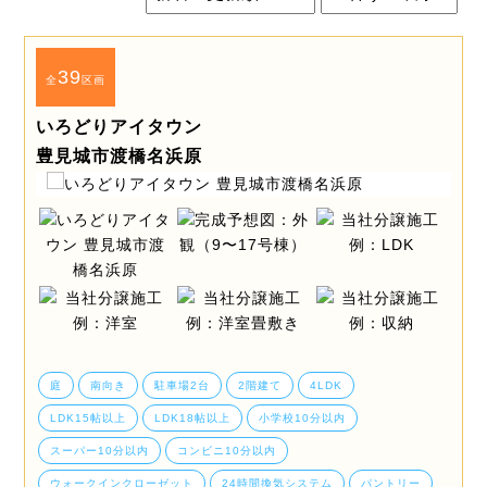
39
全
区画
いろどりアイタウン
豊見城市渡橋名浜原
庭
南向き
駐車場2台
2階建て
4LDK
LDK15帖以上
LDK18帖以上
小学校10分以内
スーパー10分以内
コンビニ10分以内
ウォークインクローゼット
24時間換気システム
パントリー