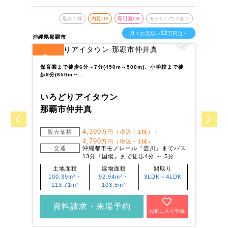
最終１棟
内覧OK
即引渡OK
モデルハウスあり
12
月々お支払い
万円台～
沖縄県那覇市
沖縄
8
4
全
区画
全
保育園まで徒歩6分～7分(450m～500m)、小学校まで徒
イ
歩9分(650m～…
ま
いろどりアイタウン
い
那覇市仲井真
う
4,390
販売価格
万円（税込・1棟）・
4,790
万円（税込・1棟）
交通
沖縄都市モノレール『壺川』までバス
13分『国場』まで徒歩4分 ～ 5分
土地面積
建物面積
間取り
100.39m²・
92.94m²・
3LDK～4LDK
113.71m²
103.5m²
資料請求・来場予約
お気に入り登録