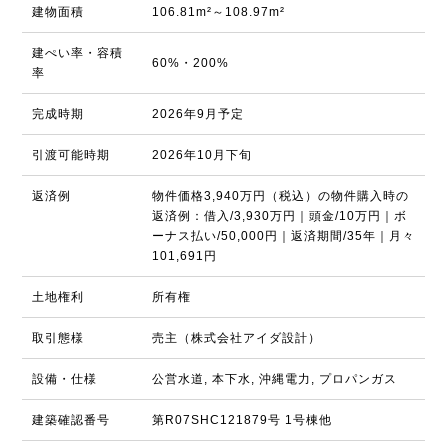
建物面積
106.81m²～108.97m²
建ぺい率・容積
60%・200%
率
完成時期
2026年9月予定
引渡可能時期
2026年10月下旬
返済例
物件価格3,940万円（税込）の物件購入時の
返済例：借入/3,930万円｜頭金/10万円｜ボ
ーナス払い/50,000円｜返済期間/35年｜月々
101,691円
土地権利
所有権
取引態様
売主（株式会社アイダ設計）
設備・仕様
公営水道, 本下水, 沖縄電力, プロパンガス
建築確認番号
第R07SHC121879号 1号棟他