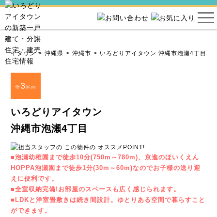
りアイタウン
沖縄県
沖縄市
いろどりアイタウン 沖縄市泡瀬4丁目
3
全
区画
いろどりアイタウン
沖縄市泡瀬4丁目
■泡瀬幼稚園まで徒歩10分(750m～780m)、京進のほいくえん
HOPPA泡瀬園まで徒歩1分(30m～60m)なのでお子様の送り迎
えに便利です。
■全室収納完備!お部屋のスペースも広く感じられます。
■LDKと洋室畳敷きは続き間設計。ゆとりある空間で暮らすこと
ができます。