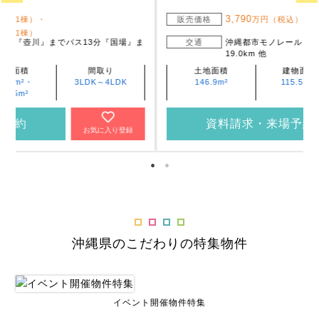
3,790
販売価格
万円（税込）
ま
交通
沖縄都市モノレール『てだこ浦西』まで19.0km ～
19.0km 他
土地面積
建物面積
間取り
146.9m²
115.51m²
4LDK
資料請求・来場予約
お気に入り登録
沖縄県のこだわりの特集物件
イベント開催物件特集