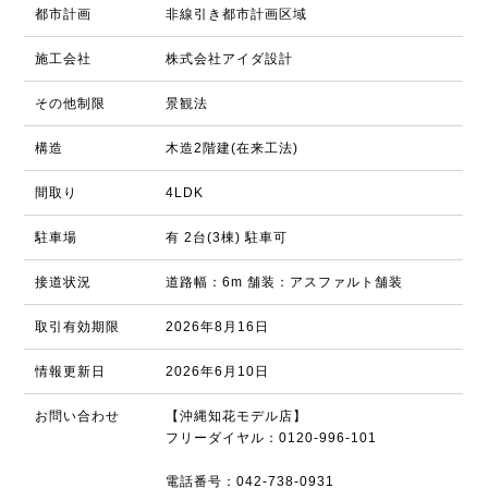
都市計画
非線引き都市計画区域
施工会社
株式会社アイダ設計
その他制限
景観法
構造
木造2階建(在来工法)
間取り
4LDK
駐車場
有 2台(3棟) 駐車可
接道状況
道路幅：6m 舗装：アスファルト舗装
取引有効期限
2026年8月16日
情報更新日
2026年6月10日
お問い合わせ
【沖縄知花モデル店】
フリーダイヤル：0120-996-101
電話番号：042-738-0931