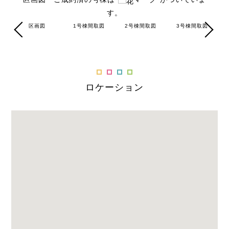
す。
能ラ
区画図
1号棟間取図
2号棟間取図
3号棟間取図
3
ロケーション