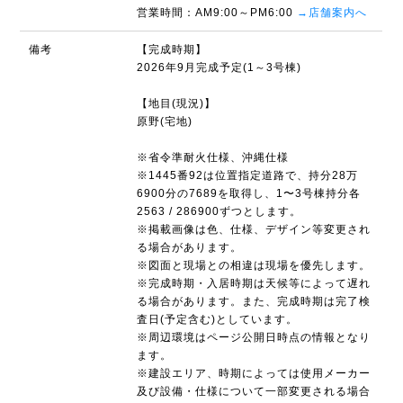
営業時間：AM9:00～PM6:00
→店舗案内へ
備考
【完成時期】
2026年9月完成予定(1～3号棟)
【地目(現況)】
原野(宅地)
※省令準耐火仕様、沖縄仕様
※1445番92は位置指定道路で、持分28万
6900分の7689を取得し、1〜3号棟持分各
2563 / 286900ずつとします。
※掲載画像は色、仕様、デザイン等変更され
る場合があります。
※図面と現場との相違は現場を優先します。
※完成時期・入居時期は天候等によって遅れ
る場合があります。また、完成時期は完了検
査日(予定含む)としています。
※周辺環境はページ公開日時点の情報となり
ます。
※建設エリア、時期によっては使用メーカー
及び設備・仕様について一部変更される場合