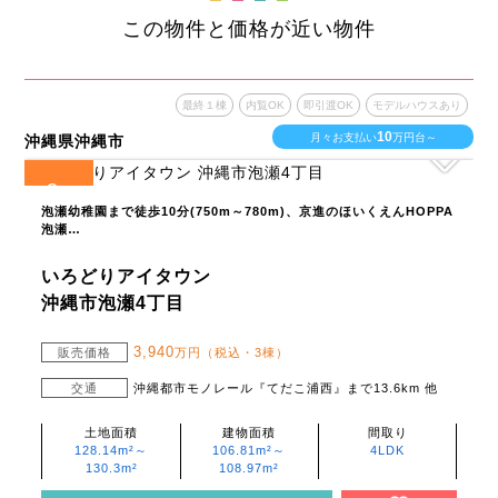
この物件と価格が近い物件
最終１棟
内覧OK
即引渡OK
モデルハウスあり
10
月々お支払い
万円台～
沖縄県沖縄市
3
全
区画
泡瀬幼稚園まで徒歩10分(750m～780m)、京進のほいくえんHOPPA
泡瀬…
いろどりアイタウン
沖縄市泡瀬4丁目
3,940
販売価格
万円（税込・3棟）
交通
沖縄都市モノレール『てだこ浦西』まで13.6km 他
土地面積
建物面積
間取り
128.14m²～
106.81m²～
4LDK
130.3m²
108.97m²