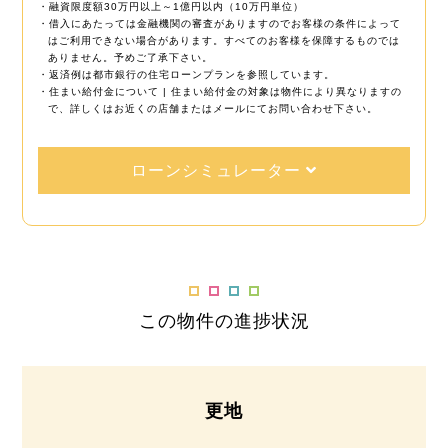
・融資限度額30万円以上～1億円以内（10万円単位）
・借入にあたっては金融機関の審査がありますのでお客様の条件によって
はご利用できない場合があります。すべてのお客様を保障するものでは
ありません。予めご了承下さい。
・返済例は都市銀行の住宅ローンプランを参照しています。
・住まい給付金について | 住まい給付金の対象は物件により異なりますの
で、詳しくはお近くの店舗またはメールにてお問い合わせ下さい。
ローンシミュレーター
この物件の進捗状況
更地