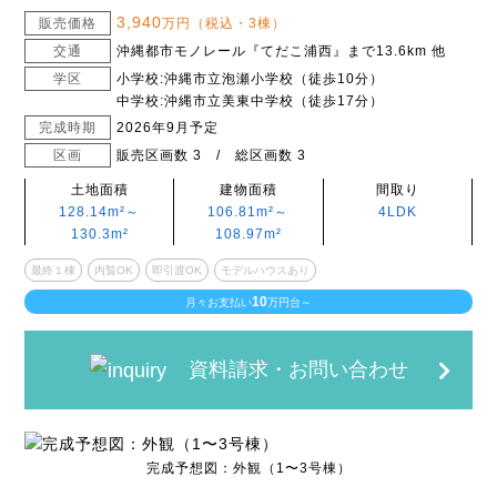
3,940
販売価格
万円（税込・3棟）
交通
沖縄都市モノレール『てだこ浦西』まで13.6km 他
学区
小学校:沖縄市立泡瀬小学校（徒歩10分）
中学校:沖縄市立美東中学校（徒歩17分）
完成時期
2026年9月予定
区画
販売区画数 3 / 総区画数 3
土地面積
建物面積
間取り
128.14m²～
106.81m²～
4LDK
130.3m²
108.97m²
最終１棟
内覧OK
即引渡OK
モデルハウスあり
10
月々お支払い
万円台～
資料請求・お問い合わせ
完成予想図：外観（1〜3号棟）