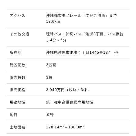
アクセス
沖縄都市モノレール『てだこ浦西』まで
13.6km
その他交通
琉球バス・沖縄バス「泡瀬3丁目」バス停徒
歩4分～5分
所在地
沖縄県沖縄市泡瀬４丁目1445番137 他
総区画数
3区画
販売棟数
3棟
販売価格
3,940万円（税込・3棟）
用途地域
第一種中高層住居専用地域
地目
原野
土地面積
128.14m²～130.3m²