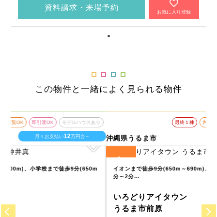
資料請求・来場予約
お気に入り登録
この物件と一緒によく見られる物件
あり
最終１棟
内覧OK
即引渡OK
モデルハウスあり
9
月々お支払い
万円台～
沖縄県うるま市
沖
4
全
区画
全
m
イオンまで徒歩9分(650m～690m)、ドラックストアモリまで徒歩1
分～2分…
いろどりアイタウン
うるま市前原