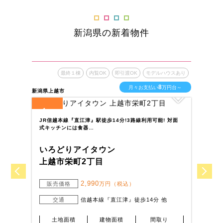
新潟県の新着物件
最終１棟
内覧OK
即引渡OK
モデルハウスあり
8
月々お支払い
万円台～
新潟県上越市
新潟
1
1
全
区画
全
JR信越本線『直江津』駅徒歩14分!3路線利用可能! 対面
ウ
式キッチンには食器…
困
いろどりアイタウン
い
上越市栄町2丁目
上
2,990
販売価格
万円（税込）
交通
信越本線『直江津』徒歩14分 他
土地面積
建物面積
間取り