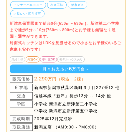
インナーバルコニー
在来工法
都市ガス
内覧OK・即引渡可
新津東保育園まで徒歩9分(650m～690m)、新津第二小学校
まで徒歩9分～10分(760m～800m)とお子様も無理なく通
園・通学ができます。
対面式キッチンはLDKを見渡せるので小さなお子様のいるご
家庭も安心です!
最終１棟
内覧OK
即引渡OK
モデルハウスあり
6
月々お支払い
万円台～
2,290
販売価格
万円（税込・2棟）
所在地
新潟県新潟市秋葉区新町３丁目227番12 他
交通
信越本線『新津』徒歩13分 ～ 14分 他
学区
小学校:新潟市立新津第二小学校
中学校:新潟市立新津第五中学校
完成時期
2025年12月完成済
取扱店舗
新潟支店 （AM9:00～PM6:00）