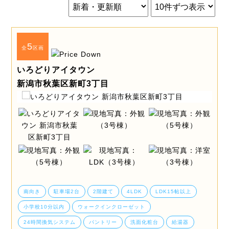
5
全
区画
いろどりアイタウン
新潟市秋葉区新町3丁目
南向き
駐車場2台
2階建て
4LDK
LDK15帖以上
小学校10分以内
ウォークインクローゼット
24時間換気システム
パントリー
洗面化粧台
給湯器