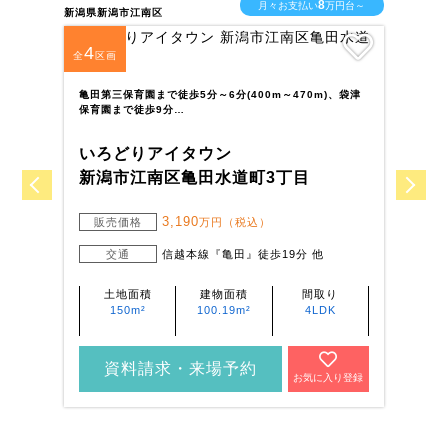
8
月々お支払い
万円台～
新潟県新潟市江南区
新潟
4
5
全
区画
全
新
校
亀田第三保育園まで徒歩5分～6分(400m～470m)、袋津
保育園まで徒歩9分…
い
いろどりアイタウン
新
新潟市江南区亀田水道町3丁目
3,190
販売価格
万円（税込）
交通
信越本線『亀田』徒歩19分 他
土地面積
建物面積
間取り
150m²
100.19m²
4LDK
資料請求・来場予約
お気に入り登録