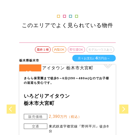
このエリアでよく見られている物件
最終１棟
内覧OK
即引渡OK
モデルハウスあり
6
月々お支払い
万円台～
栃木県栃木市
栃木
13
2
全
区画
全
きらら保育園まで徒歩5～6分(390～480m)なのでお子様
セ
の送迎も安心です。
で
いろどりアイタウン
い
栃木市大宮町
日
2,390
販売価格
万円（税込）
交通
東武鉄道宇都宮線『野州平川』徒歩8
分