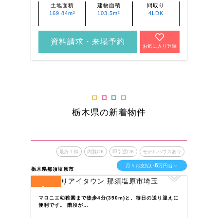
土地面積
建物面積
間取り
169.84m²
103.5m²
4LDK
資料請求・来場予約
お気に入り登録
栃木県の新着物件
最終１棟
内覧OK
即引渡OK
モデルハウスあり
6
月々お支払い
万円台～
栃木県那須塩原市
栃木
1
4
全
区画
全
マロニエ幼稚園まで徒歩4分(350m)と、毎日の送り迎えに
東
便利です。 階段が…
良