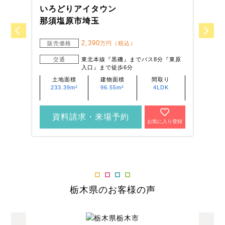
いろどりアイタウン
い
那須塩原市埼玉
栃
2,390
販売価格
万円（税込）
交通
東北本線『黒磯』までバス8分『東原
入口』まで徒歩6分
土地面積
建物面積
間取り
233.39m²
96.55m²
4LDK
資料請求・来場予約
お気に入り登録
栃木県のお客様の声