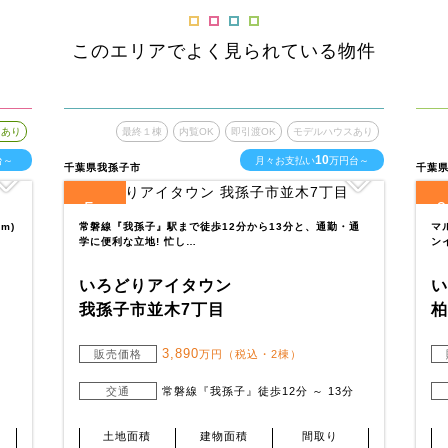
このエリアでよく見られている物件
スあり
最終１棟
内覧OK
即引渡OK
モデルハウスあり
10
台～
月々お支払い
万円台～
千葉県我孫子市
千葉
5
6
全
区画
全
m)
常磐線『我孫子』駅まで徒歩12分から13分と、通勤・通
マ
学に便利な立地! 忙し…
ン
いろどりアイタウン
我孫子市並木7丁目
3,890
販売価格
万円（税込・2棟）
交通
常磐線『我孫子』徒歩12分 ～ 13分
土地面積
建物面積
間取り