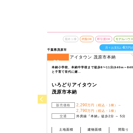
最終１棟
内覧OK
即引渡OK
モデルハウ
6
月々お支払い
万円
千葉県茂原市
39
全
区画
本納小学校、本納中学校まで徒歩8〜11分(640m～840
と子育て世代に嬉…
いろどりアイタウン
茂原市本納
2,290
販売価格
万円（税込・1棟）～
2,790
万円（税込・1棟）
交通
外房線『本納』徒歩2分 ～ 5分
土地面積
建物面積
間取り