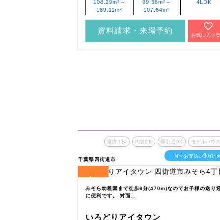
108.29m²～
99.36m²～
4LDK
189.11m²
107.64m²
資料請求・来場予約
お気に入り
最終１棟
内覧OK
即引渡OK
モデルハウ
9
月々お支払い
万円
千葉県四街道市
1
全
区画
みそら幼稚園まで徒歩6分(470m)なのでお子様の送り
に便利です。 対面…
いろどりアイタウン