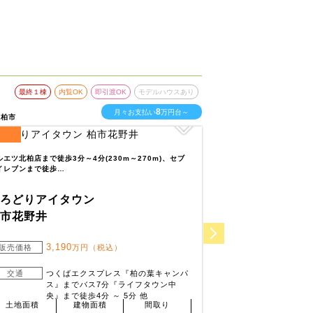
最終１棟
内覧OK
即引渡OK
モデルハウスあり
最終１棟
内
8
月々お支払い
万円台～
県柏市
千葉県柏市
2
区画
全
区画
ルエツ北柏店まで徒歩3分～4分(230m～270m)、セブ
マックスバリュ松ヶ崎店
イレブンまで徒歩…
など、近隣の買い物…
いろどりアイタウン
いろどりアイ
柏市花野井
柏市松ケ崎
3,190
3,8
販売価格
万円（税込）
販売価格
交通
つくばエクスプレス『柏の葉キャンパ
交通
常磐
ス』までバス7分『ライフタウン中
央』まで徒歩4分 ～ 5分 他
土地面積
建物面積
間取り
土地面積