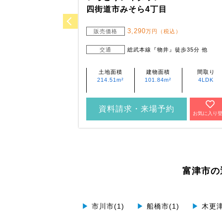
四街道市みそら4丁目
3,290
販売価格
万円（税込）
交通
総武本線『物井』徒歩35分 他
土地面積
建物面積
間取り
214.51m²
101.84m²
4LDK
資料請求・来場予約
お気に入り
富津市の
▶
市川市(1)
▶
船橋市(1)
▶
木更津