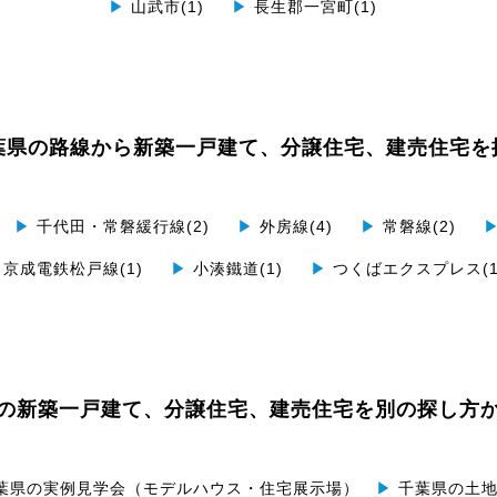
▶
山武市(1)
▶
長生郡一宮町(1)
葉県の路線から
新築一戸建て、分譲住宅、建売住宅を
▶
千代田・常磐緩行線(2)
▶
外房線(4)
▶
常磐線(2)
京成電鉄松戸線(1)
▶
小湊鐵道(1)
▶
つくばエクスプレス(1
の
新築一戸建て、分譲住宅、建売住宅を別の探し方
葉県の実例見学会（モデルハウス・住宅展示場）
▶
千葉県の土地