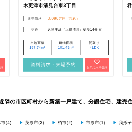
木更津市清見台東3丁目
君
3,090
販売価格
万円（税込）
交通
久留里線『上総清川』徒歩14分 他
土地面積
建物面積
間取り
187.74m²
101.43m²
4LDK
資料請求・来場予約
登録
お気に入り登録
近隣の市区町村から
新築一戸建て、分譲住宅、建売
市(4)
▶
茂原市(3)
▶
柏市(2)
▶
市原市(1)
▶
我孫子市