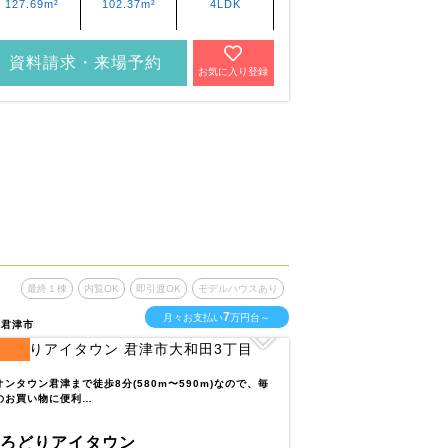
127.69m²
102.37m²
4LDK
119.45m²
資料請求・来場予約
資料請求・
お気に入り登録
最終１棟
内覧OK
即引渡OK
モデルハウスあり
最終１棟
内
7
月々お支払い
万円台～
県君津市
千葉県木更津市
4
区画
全
区画
オンタウン君津まで徒歩8分(580m〜590m)なので、毎
ゆりかご保育園まで徒歩
のお買い物に便利…
の送迎に便利な立地…
いろどりアイタウン
いろどりアイ