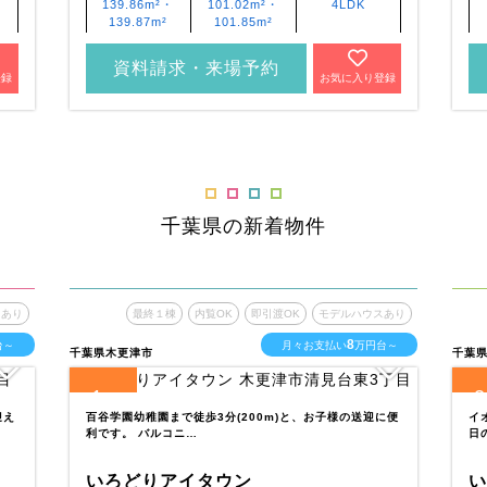
139.86m²・
101.02m²・
4LDK
139.87m²
101.85m²
資料請求・来場予約
登録
お気に入り登録
千葉県の新着物件
スあり
最終１棟
内覧OK
即引渡OK
モデルハウスあり
8
台～
月々お支払い
万円台～
千葉県木更津市
千葉
1
2
全
区画
全
迎え
百谷学園幼稚園まで徒歩3分(200m)と、お子様の送迎に便
イ
利です。 バルコニ…
日
いろどりアイタウン