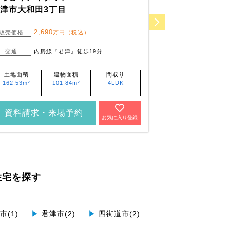
津市大和田3丁目
木更津市高柳
2,690
3,0
販売価格
万円（税込）
販売価格
3,1
交通
内房線『君津』徒歩19分
交通
内房
土地面積
建物面積
間取り
土地面積
162.53m²
101.84m²
4LDK
231.74m²～
231.83m²
資料請求・来場予約
資料請求・
お気に入り登録
住宅を探す
(1)
▶
君津市(2)
▶
四街道市(2)