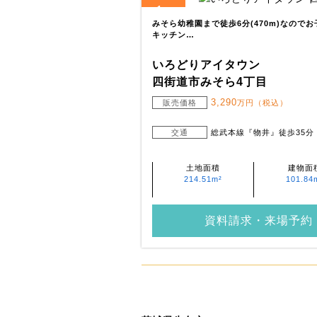
1
全
区画
みそら幼稚園まで徒歩6分(470m)なので
キッチン…
いろどりアイタウン
四街道市みそら4丁目
3,290
販売価格
万円（税込）
交通
総武本線『物井』徒歩35分
土地面積
建物面
214.51m²
101.84
資料請求・来場予約