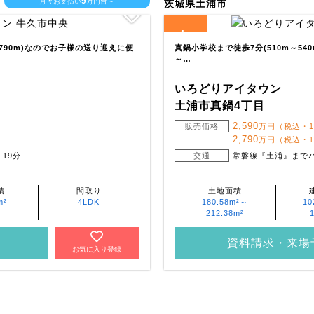
9
月々お支払い
万円台～
茨城県土浦市
4
全
区画
790m)なのでお子様の送り迎えに便
真鍋小学校まで徒歩7分(510m～54
～…
いろどりアイタウン
土浦市真鍋4丁目
2,590
・
販売価格
万円（税込・
2,790
万円（税込・
19分
交通
常磐線『土浦』までバ
積
間取り
土地面積
m²
4LDK
180.58m²～
10
212.38m²
資料請求・来場
お気に入り登録