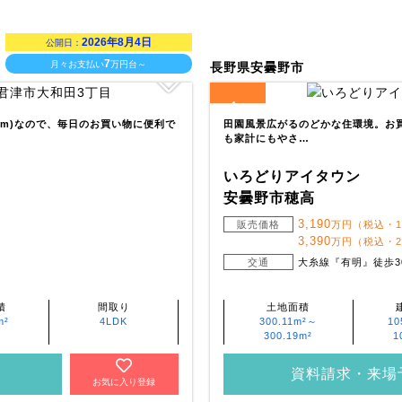
2026年8月4日
公開日：
7
月々お支払い
万円台～
長野県安曇野市
4
全
区画
90m)なので、毎日のお買い物に便利で
田園風景広がるのどかな住環境。お
も家計にもやさ…
いろどりアイタウン
安曇野市穂高
3,190
販売価格
万円（税込・
3,390
万円（税込・
交通
大糸線『有明』徒歩3
積
間取り
土地面積
m²
4LDK
300.11m²～
10
300.19m²
1
資料請求・来場
お気に入り登録