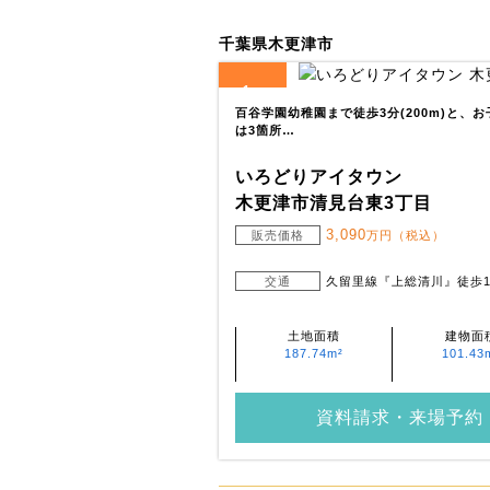
千葉県木更津市
1
全
区画
百谷学園幼稚園まで徒歩3分(200m)と、
は3箇所…
いろどりアイタウン
木更津市清見台東3丁目
3,090
販売価格
万円（税込）
交通
久留里線『上総清川』徒歩1
土地面積
建物面
187.74m²
101.43
資料請求・来場予約