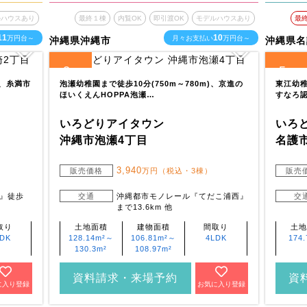
ルハウスあり
最終１棟
内覧OK
即引渡OK
モデルハウスあり
最
11
10
万円台～
月々お支払い
万円台～
沖縄県沖縄市
沖縄県名
3
5
全
区画
全
区画
)、糸満市
泡瀬幼稚園まで徒歩10分(750m～780m)、京進の
東江幼稚
ほいくえんHOPPA泡瀬…
すなろ
いろどりアイタウン
いろ
沖縄市泡瀬4丁目
名護
3,940
販売価格
万円（税込・3棟）
販売
』徒歩
交通
沖縄都市モノレール『てだこ浦西』
交
まで13.6km 他
取り
土地面積
建物面積
間取り
土地
LDK
128.14m²～
106.81m²～
4LDK
174.
130.3m²
108.97m²
資料請求・来場予約
資
に入り登録
お気に入り登録