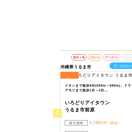
覧OK
即引渡OK
モデルハウスあり
最終１棟
内覧OK
即引渡OK
モデ
10
月々お支払い
万円台～
月々お支払い
沖縄県うるま市
4
全
区画
10分(750m～780m)、京進の
イオンまで徒歩9分(650m～690m)、ド
PA泡瀬…
アモリまで徒歩1分～2分…
イタウン
いろどりアイタウン
4丁目
うるま市前原
,940
3,790
万円（税込・3棟）
販売価格
万円（税込）