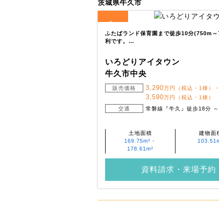
茨城県牛久市
4
全
区画
ふたばランド保育園まで徒歩10分(750m～
利です。…
いろどりアイタウン
牛久市中央
3,290
販売価格
万円（税込・1棟）
3,590
万円（税込・1棟）
交通
常磐線『牛久』徒歩18分 ～ 
土地面積
建物面
169.75m²・
103.51
178.61m²
資料請求・来場予約