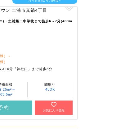
7
月々お支払い
万円台～
0m)・土浦第二中学校まで徒歩6～7分(480m
1棟）～
1棟）
ス10分『神社口』まで徒歩8分
建物面積
間取り
2.25m²～
4LDK
103.5m²
予約
お気に入り登録