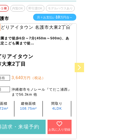
終１棟
内覧OK
即引渡OK
モデルハウスあり
最終１棟
内覧OK
即引渡O
10
月々お支払い
万円台～
月
護市
沖縄県豊見城市
39
全
区画
園まで徒歩6分～7分(450m～500m)、あ
めぐみの森保育園まで徒歩6分～7
認定こども園まで徒…
560m)、座安保育所まで徒歩8…
どりアイタウン
いろどりアイタウン
市大東2丁目
豊見城市渡橋名浜原
3,640
4,740
価格
万円（税込）
販売価格
万円（税込
5,040
万円（税込
通
沖縄都市モノレール『てだこ浦西』
交通
沖縄都市モノレー
まで56.3km 他
ス20分『豊見城
歩4分 ～ 5分
面積
建物面積
間取り
土地面積
建物面積
72m²
108.75m²
4LDK
77.15m²～
103.5m²～
150.96m²
125.03m²
料請求・来場予約
資料請求・来場予約
お気に入り登録