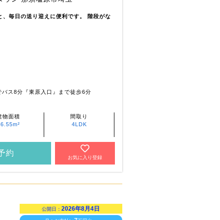
)と、毎日の送り迎えに便利です。 階段がな
でバス8分『東原入口』まで徒歩6分
建物面積
間取り
96.55m²
4LDK
予約
お気に入り登録
2026年8月4日
公開日：