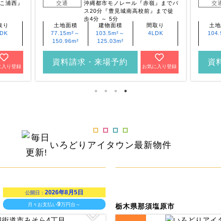
こ浦西』
交通
沖縄都市モノレール『赤嶺』までバ
交
ス20分『豊見城南高校前』まで徒
歩4分 ～ 5分
取り
土地面積
建物面積
間取り
土地
LDK
77.15m²～
103.5m²～
4LDK
104.
150.96m²
125.03m²
資料請求・来場予約
資
に入り登録
お気に入り登録
いろどりアイタウン
最新物件
2026年8月5日
公開日：
9
月々お支払い
万円台～
栃木県那須塩原市