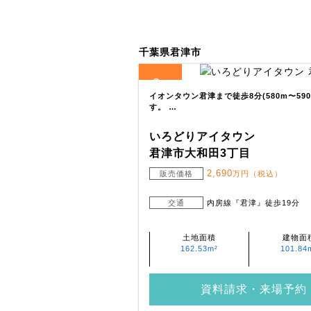
千葉県君津市
2
全
区画
イオンタウン君津まで徒歩8分(580m〜5
す。 …
いろどりアイタウン
君津市大和田3丁目
2,690
販売価格
万円（税込）
交通
内房線『君津』徒歩19分
土地面積
建物面
162.53m²
101.84
資料請求・来場予約