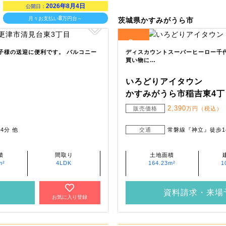
2026年8月4日
公開日：
8
月々お支払い
万円台～
茨城県かすみがうら市
2
全
区画
お子様の送迎に便利です。 バルコニー
ディスカウントスーパーヒーロー千代田
買い物に…
いろどりアイタウン
かすみがうら市稲吉東4丁
2,390
販売価格
万円（税込）
4分 他
交通
常磐線『神立』徒歩1
積
間取り
土地面積
m²
4LDK
164.23m²
1
資料請求・来場
お気に入り登録