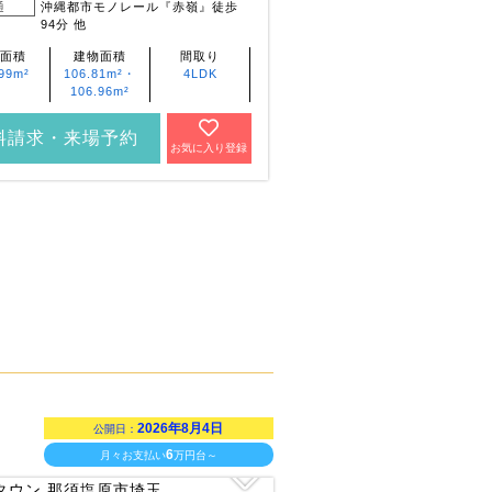
通
沖縄都市モノレール『赤嶺』徒歩
交通
沖縄都市モノレー
94分 他
まで13.6km 他
面積
建物面積
間取り
土地面積
建物面積
99m²
106.81m²・
4LDK
128.14m²～
106.81m²～
106.96m²
130.3m²
108.97m²
料請求・来場予約
資料請求・来場予約
お気に入り登録
2026年8月4日
公開日：
6
月々お支払い
万円台～