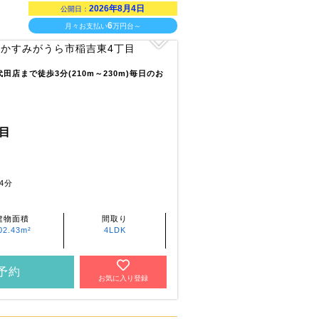
2026年8月4日
公開日：
6
月々お支払い
万円台～
店まで徒歩3分(210m～230m)毎日のお
目
4分
建物面積
間取り
02.43m²
4LDK
予約
お気に入り登録