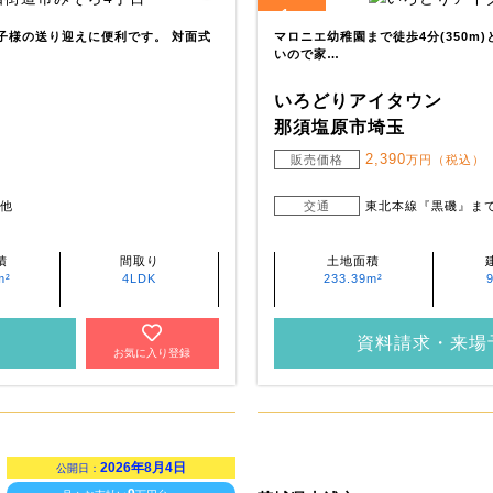
1
全
区画
お子様の送り迎えに便利です。 対面式
マロニエ幼稚園まで徒歩4分(350m
いので家…
いろどりアイタウン
那須塩原市埼玉
2,390
販売価格
万円（税込）
 他
交通
東北本線『黒磯』ま
積
間取り
土地面積
m²
4LDK
233.39m²
資料請求・来場
お気に入り登録
2026年8月4日
公開日：