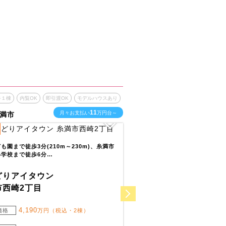
終１棟
内覧OK
即引渡OK
モデルハウスあり
最終１棟
内覧OK
即引渡O
11
月々お支払い
万円台～
月
満市
沖縄県沖縄市
3
全
区画
も園まで徒歩3分(210m～230m)、糸満市
泡瀬幼稚園まで徒歩10分(750m～
学校まで徒歩6分…
ほいくえんHOPPA泡瀬…
どりアイタウン
いろどりアイタウン
市西崎2丁目
沖縄市泡瀬4丁目
4,190
3,940
価格
万円（税込・2棟）
販売価格
万円（税込