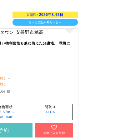
2026年8月3日
公開日：
8
月々お支払い
万円台～
買い物利便性も兼ね備えた分譲地。 環境に
1棟）～
2棟）
0分 他
建物面積
間取り
5.57m²～
4LDK
08.06m²
予約
お気に入り登録