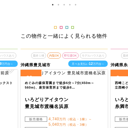
この物件と一緒によく見られる物件
ルハウスあり
最終１棟
内覧OK
即引渡OK
モデルハウスあり
最
9
12
万円台～
月々お支払い
万円台～
沖縄県豊見城市
沖縄県糸
39
2
全
区画
全
区画
ラックスト
めぐみの森保育園まで徒歩6分～7分(450m～
西崎こど
560m)、座安保育所まで徒歩8…
立西崎小
いろどりアイタウン
いろ
豊見城市渡橋名浜原
糸満
4,740
販売価格
万円（税込・1棟）～
販売
5,040
万円（税込・3棟）