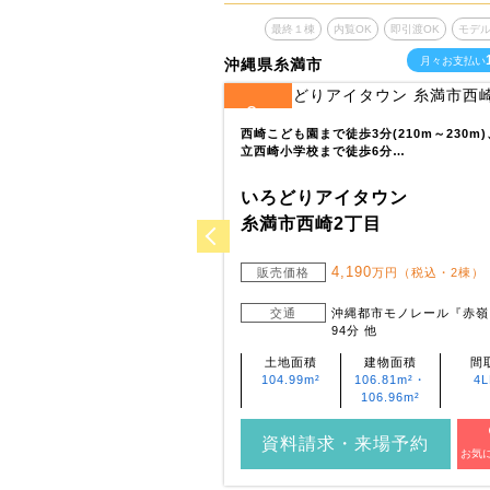
覧OK
即引渡OK
モデルハウスあり
最終１棟
内覧OK
即引渡OK
モデ
9
月々お支払い
万円台～
月々お支払い
沖縄県糸満市
2
全
区画
(650m～690m)、ドラックスト
西崎こども園まで徒歩3分(210m～230m
分～2分…
立西崎小学校まで徒歩6分…
イタウン
いろどりアイタウン
原
糸満市西崎2丁目
,790
4,190
万円（税込）
販売価格
万円（税込・2棟）
縄都市モノレール『てだこ浦西』
交通
沖縄都市モノレール『赤嶺
で19.0km ～ 19.0km 他
94分 他
建物面積
間取り
土地面積
建物面積
間
115.51m²
4LDK
104.99m²
106.81m²・
4
106.96m²
・来場予約
資料請求・来場予約
お気に入り登録
お気