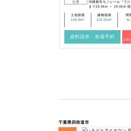
縄都市モノレール『てだこ浦西』
交通
沖縄都市モノレール『てだ
で13.6km 他
まで19.0km ～ 19.0km 他
建物面積
間取り
土地面積
建物面積
間
106.81m²～
4LDK
146.9m²
115.51m²
4
108.97m²
・来場予約
資料請求・来場予約
お気に入り登録
お気
千葉県四街道市