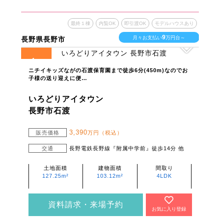
最終１棟
内覧OK
即引渡OK
モデルハウスあり
9
月々お支払い
万円台～
長野県長野市
1
全
区画
ニチイキッズながの石渡保育園まで徒歩6分(450m)なのでお
子様の送り迎えに便…
いろどりアイタウン
長野市石渡
3,390
販売価格
万円（税込）
交通
長野電鉄長野線『附属中学前』徒歩14分 他
土地面積
建物面積
間取り
127.25m²
103.12m²
4LDK
資料請求・来場予約
お気に入り登録