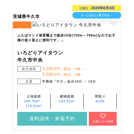
2026年8月4日
公開日：
9
月々お支払い
万円台～
茨城県牛久市
4
全
区画
ふたばランド保育園まで徒歩10分(750m～790m)なのでお子
様の送り迎えに便利です。…
いろどりアイタウン
牛久市中央
3,290
販売価格
万円（税込・1棟）・
3,590
万円（税込・1棟）
交通
常磐線『牛久』徒歩18分 ～ 19分
土地面積
建物面積
間取り
169.75m²・
103.51m²
4LDK
178.61m²
資料請求・来場予約
お気に入り登録