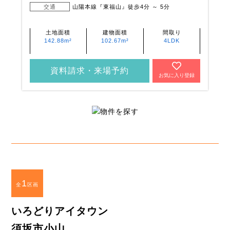
交通
山陽本線『東福山』徒歩4分 ～ 5分
土地面積
建物面積
間取り
142.88m²
102.67m²
4LDK
資料請求・来場予約
お気に入り登録
1
全
区画
いろどりアイタウン
須坂市小山