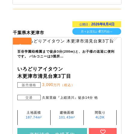
2026年8月4日
公開日：
8
月々お支払い
万円台～
千葉県木更津市
1
全
区画
百谷学園幼稚園まで徒歩3分(200m)と、お子様の送迎に便利
です。 バルコニーは3箇所…
いろどりアイタウン
木更津市清見台東3丁目
3,090
販売価格
万円（税込）
交通
久留里線『上総清川』徒歩14分 他
土地面積
建物面積
間取り
187.74m²
101.43m²
4LDK