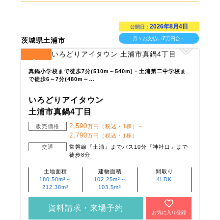
2026年8月4日
公開日：
7
月々お支払い
万円台～
茨城県土浦市
4
全
区画
真鍋小学校まで徒歩7分(510m～540m)・土浦第二中学校ま
で徒歩6～7分(480m～…
いろどりアイタウン
土浦市真鍋4丁目
2,590
販売価格
万円（税込・1棟）～
2,790
万円（税込・1棟）
交通
常磐線『土浦』までバス10分『神社口』まで
徒歩8分
土地面積
建物面積
間取り
180.58m²～
102.25m²～
4LDK
212.38m²
103.5m²
資料請求・来場予約
お気に入り登録