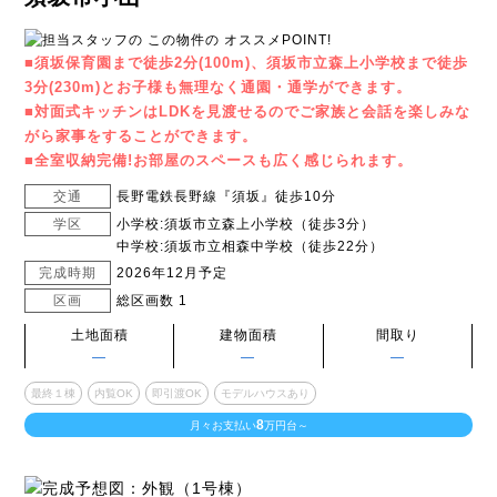
■須坂保育園まで徒歩2分(100m)、須坂市立森上小学校まで徒歩
3分(230m)とお子様も無理なく通園・通学ができます。
■対面式キッチンはLDKを見渡せるのでご家族と会話を楽しみな
がら家事をすることができます。
■全室収納完備!お部屋のスペースも広く感じられます。
交通
長野電鉄長野線『須坂』徒歩10分
学区
小学校:須坂市立森上小学校（徒歩3分）
中学校:須坂市立相森中学校（徒歩22分）
完成時期
2026年12月予定
区画
総区画数 1
土地面積
建物面積
間取り
―
―
―
最終１棟
内覧OK
即引渡OK
モデルハウスあり
8
月々お支払い
万円台～