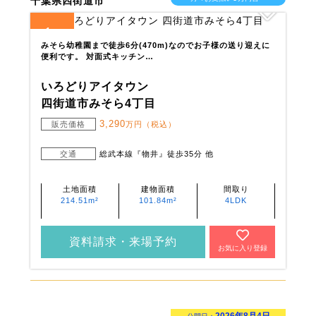
千葉県四街道市
1
全
区画
みそら幼稚園まで徒歩6分(470m)なのでお子様の送り迎えに
便利です。 対面式キッチン…
いろどりアイタウン
四街道市みそら4丁目
3,290
販売価格
万円（税込）
交通
総武本線『物井』徒歩35分 他
土地面積
建物面積
間取り
214.51m²
101.84m²
4LDK
資料請求・来場予約
お気に入り登録