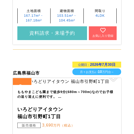
土地面積
建物面積
間取り
167.17m²・
103.51m²・
4LDK
167.18m²
104.45m²
資料請求・来場予約
お気に入り登録
2026年7月30日
公開日：
10
月々お支払い
万円台～
広島県福山市
3
全
区画
ももやまこども園まで徒歩9分(680m～700m)なのでお子様
の送り迎えに便利です。 …
いろどりアイタウン
福山市引野町1丁目
3,690
販売価格
万円（税込）