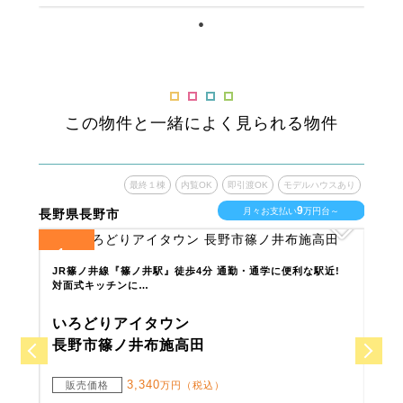
この物件と一緒によく見られる物件
ウスあり
最終１棟
内覧OK
即引渡OK
モデルハウスあり
9
台～
月々お支払い
万円台～
長野県長野市
長野
1
8
全
区画
全
区
でお子
JR篠ノ井線『篠ノ井駅』徒歩4分 通勤・通学に便利な駅近!
あか
対面式キッチンに…
様の
いろどりアイタウン
い
長野市篠ノ井布施高田
千
3,340
販売価格
万円（税込）
販