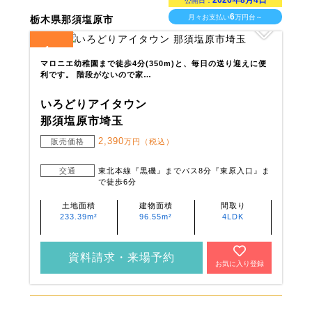
2026年8月4日
公開日：
6
月々お支払い
万円台～
栃木県那須塩原市
1
全
区画
マロニエ幼稚園まで徒歩4分(350m)と、毎日の送り迎えに便
利です。 階段がないので家…
いろどりアイタウン
那須塩原市埼玉
2,390
販売価格
万円（税込）
交通
東北本線『黒磯』までバス8分『東原入口』ま
で徒歩6分
土地面積
建物面積
間取り
233.39m²
96.55m²
4LDK
資料請求・来場予約
お気に入り登録