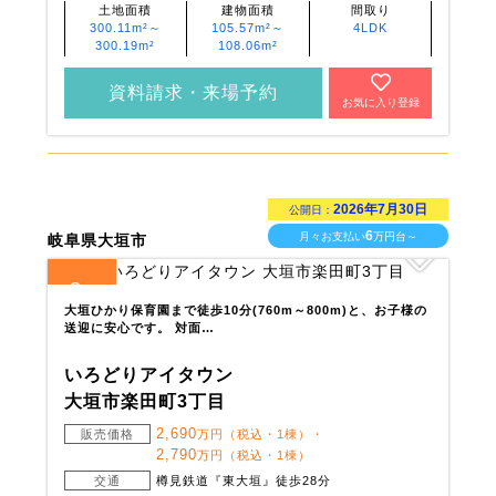
土地面積
建物面積
間取り
300.11m²～
105.57m²～
4LDK
300.19m²
108.06m²
資料請求・来場予約
お気に入り登録
2026年7月30日
公開日：
6
月々お支払い
万円台～
岐阜県大垣市
3
全
区画
大垣ひかり保育園まで徒歩10分(760m～800m)と、お子様の
送迎に安心です。 対面…
いろどりアイタウン
大垣市楽田町3丁目
2,690
販売価格
万円（税込・1棟）・
2,790
万円（税込・1棟）
交通
樽見鉄道『東大垣』徒歩28分