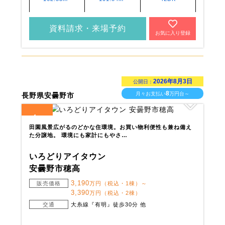
資料請求・来場予約
お気に入り登録
2026年8月3日
公開日：
8
月々お支払い
万円台～
長野県安曇野市
4
全
区画
田園風景広がるのどかな住環境。お買い物利便性も兼ね備え
た分譲地。 環境にも家計にもやさ…
いろどりアイタウン
安曇野市穂高
3,190
販売価格
万円（税込・1棟）～
3,390
万円（税込・2棟）
交通
大糸線『有明』徒歩30分 他