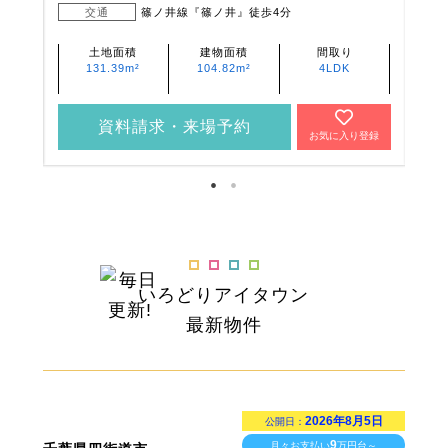
7分
交通
篠ノ井線『篠ノ井』徒歩4分
土地面積
建物面積
間取り
131.39m²
104.82m²
4LDK
資料請求・来場予約
登録
お気に入り登録
いろどりアイタウン
最新物件
2026年8月5日
公開日：
9
月々お支払い
万円台～