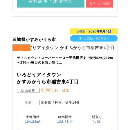
資料請求・来場予約
お気に入り登録
2026年8月4日
公開日：
6
月々お支払い
万円台～
茨城県かすみがうら市
2
全
区画
ディスカウントスーパーヒーロー千代田店まで徒歩3分(210m
～230m)毎日のお買い物に…
いろどりアイタウン
かすみがうら市稲吉東4丁目
2,390
販売価格
万円（税込）
交通
常磐線『神立』徒歩14分
土地面積
建物面積
間取り
164.23m²
102.43m²
4LDK