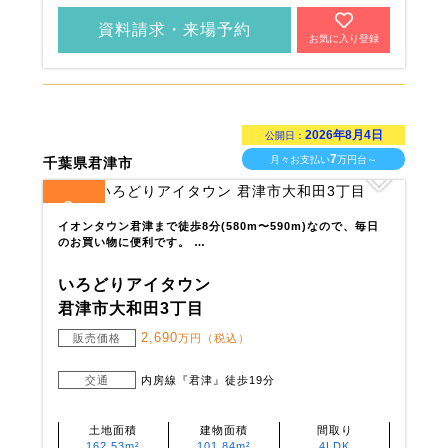
資料請求・来場予約
お気に入り登録
2026年8月4日
公開日：
7
月々お支払い
万円台～
千葉県君津市
2
全
区画
イオンタウン君津まで徒歩8分(580m〜590m)なので、毎日
のお買い物に便利です。 …
いろどりアイタウン
君津市大和田3丁目
2,690
販売価格
万円（税込）
交通
内房線『君津』徒歩19分
土地面積
建物面積
間取り
162.53m²
101.84m²
4LDK