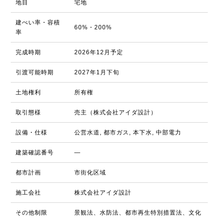
地目
宅地
建ぺい率・容積
60%・200%
率
完成時期
2026年12月予定
引渡可能時期
2027年1月下旬
土地権利
所有権
取引態様
売主（株式会社アイダ設計）
設備・仕様
公営水道, 都市ガス, 本下水, 中部電力
建築確認番号
―
都市計画
市街化区域
施工会社
株式会社アイダ設計
その他制限
景観法、水防法、都市再生特別措置法、文化