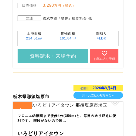
3,290
販売価格
万円（税込）
交通
総武本線『物井』徒歩35分 他
土地面積
建物面積
間取り
214.51m²
101.84m²
4LDK
資料請求・来場予約
お気に入り登録
2026年8月4日
公開日：
6
月々お支払い
万円台～
栃木県那須塩原市
1
全
区画
マロニエ幼稚園まで徒歩4分(350m)と、毎日の送り迎えに便
利です。 階段がないので家…
いろどりアイタウン