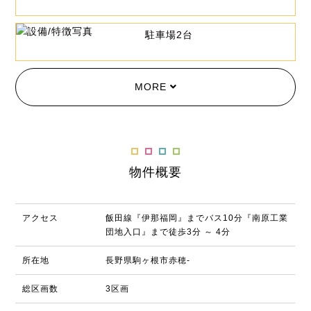
駐車場2台
MORE
物件概要
アクセス
飯田線『伊那福岡』までバス10分『南原工業
団地入口』まで徒歩3分 ～ 4分
所在地
長野県駒ヶ根市赤穂-
総区画数
3区画