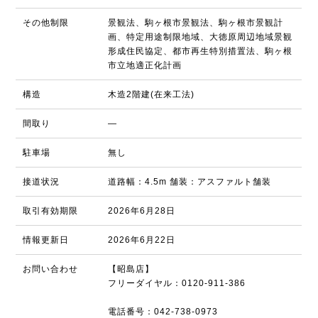
その他制限
景観法、駒ヶ根市景観法、駒ヶ根市景観計
画、特定用途制限地域、大徳原周辺地域景観
形成住民協定、都市再生特別措置法、駒ヶ根
市立地適正化計画
構造
木造2階建(在来工法)
間取り
―
駐車場
無し
接道状況
道路幅：4.5m 舗装：アスファルト舗装
取引有効期限
2026年6月28日
情報更新日
2026年6月22日
お問い合わせ
【昭島店】
フリーダイヤル：0120-911-386
電話番号：042-738-0973