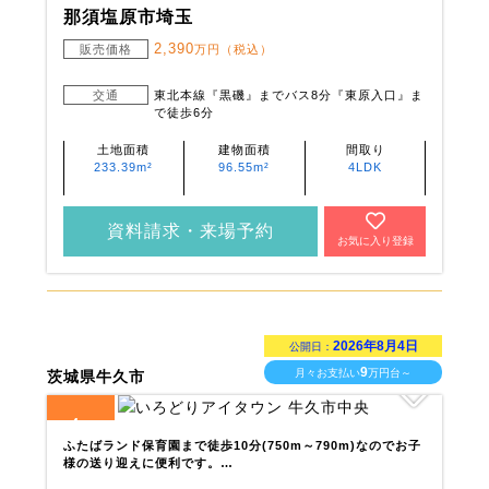
那須塩原市埼玉
2,390
販売価格
万円（税込）
交通
東北本線『黒磯』までバス8分『東原入口』ま
で徒歩6分
土地面積
建物面積
間取り
233.39m²
96.55m²
4LDK
資料請求・来場予約
お気に入り登録
2026年8月4日
公開日：
9
月々お支払い
万円台～
茨城県牛久市
4
全
区画
ふたばランド保育園まで徒歩10分(750m～790m)なのでお子
様の送り迎えに便利です。…