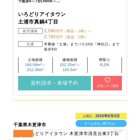
で徒歩6～7分(480m～…
いろどりアイタウン
土浦市真鍋4丁目
2,590
販売価格
万円（税込・1棟）～
2,790
万円（税込・1棟）
交通
常磐線『土浦』までバス10分『神社口』まで
徒歩8分
土地面積
建物面積
間取り
180.58m²～
102.25m²～
4LDK
212.38m²
103.5m²
資料請求・来場予約
お気に入り登録
2026年8月4日
公開日：
8
月々お支払い
万円台～
千葉県木更津市
1
全
区画