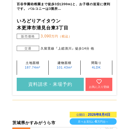
百谷学園幼稚園まで徒歩3分(200m)と、お子様の送迎に便利
です。 バルコニーは3箇所…
いろどりアイタウン
木更津市清見台東3丁目
3,090
販売価格
万円（税込）
交通
久留里線『上総清川』徒歩14分 他
土地面積
建物面積
間取り
187.74m²
101.43m²
4LDK
資料請求・来場予約
お気に入り登録
2026年8月4日
公開日：
6
月々お支払い
万円台～
茨城県かすみがうら市