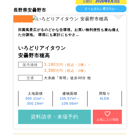
2026年8月3日
公開日：
8
月々お支払い
万円台～
長野県安曇野市
4
全
区画
田園風景広がるのどかな住環境。お買い物利便性も兼ね備え
た分譲地。 環境にも家計にもやさ…
いろどりアイタウン
安曇野市穂高
3,190
販売価格
万円（税込・1棟）～
3,390
万円（税込・2棟）
交通
大糸線『有明』徒歩30分 他
土地面積
建物面積
間取り
300.11m²～
105.57m²～
4LDK
300.19m²
108.06m²
資料請求・来場予約
お気に入り登録