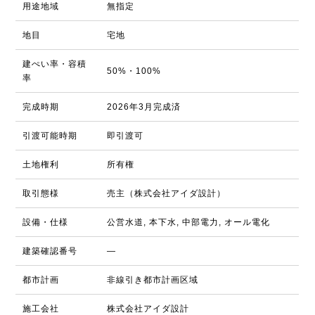
用途地域
無指定
地目
宅地
建ぺい率・容積
50%・100%
率
完成時期
2026年3月完成済
引渡可能時期
即引渡可
土地権利
所有権
取引態様
売主（株式会社アイダ設計）
設備・仕様
公営水道, 本下水, 中部電力, オール電化
建築確認番号
―
都市計画
非線引き都市計画区域
施工会社
株式会社アイダ設計