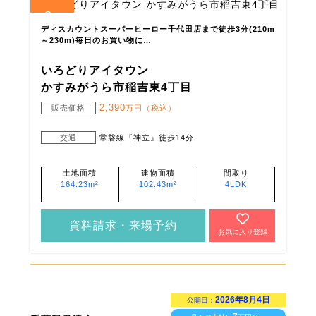
2
全
区画
ディスカウントスーパーヒーロー千代田店まで徒歩3分(210m
～230m)毎日のお買い物に…
いろどりアイタウン
かすみがうら市稲吉東4丁目
2,390
販売価格
万円（税込）
交通
常磐線『神立』徒歩14分
土地面積
建物面積
間取り
164.23m²
102.43m²
4LDK
資料請求・来場予約
お気に入り登録
2026年8月4日
公開日：