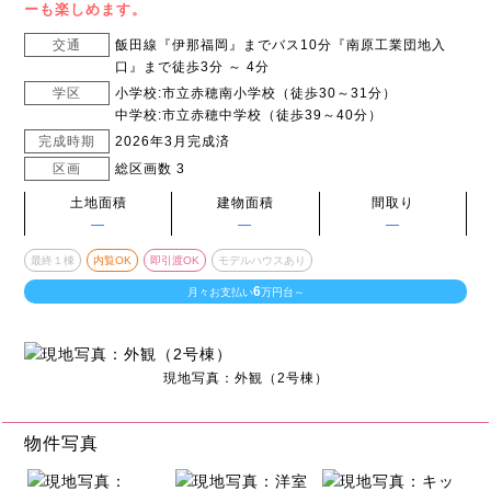
ーも楽しめます。
交通
飯田線『伊那福岡』までバス10分『南原工業団地入
口』まで徒歩3分 ～ 4分
学区
小学校:市立赤穂南小学校（徒歩30～31分）
中学校:市立赤穂中学校（徒歩39～40分）
完成時期
2026年3月完成済
区画
総区画数 3
土地面積
建物面積
間取り
―
―
―
最終１棟
内覧OK
即引渡OK
モデルハウスあり
6
月々お支払い
万円台～
現地写真：外観（2号棟）
物件写真