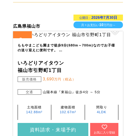
2026年7月30日
公開日：
10
月々お支払い
万円台～
広島県福山市
3
全
区画
ももやまこども園まで徒歩9分(680m～700m)なのでお子様
の送り迎えに便利です。 …
いろどりアイタウン
福山市引野町1丁目
3,690
販売価格
万円（税込）
交通
山陽本線『東福山』徒歩4分 ～ 5分
土地面積
建物面積
間取り
142.88m²
102.67m²
4LDK
資料請求・来場予約
お気に入り登録