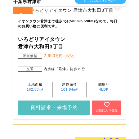
7
月々お支払い
万円台～
千葉県君津市
2
全
区画
イオンタウン君津まで徒歩8分(580m〜590m)なので、毎日
のお買い物に便利です。 …
いろどりアイタウン
君津市大和田3丁目
2,690
販売価格
万円（税込）
交通
内房線『君津』徒歩19分
土地面積
建物面積
間取り
162.53m²
101.84m²
4LDK
資料請求・来場予約
お気に入り登録