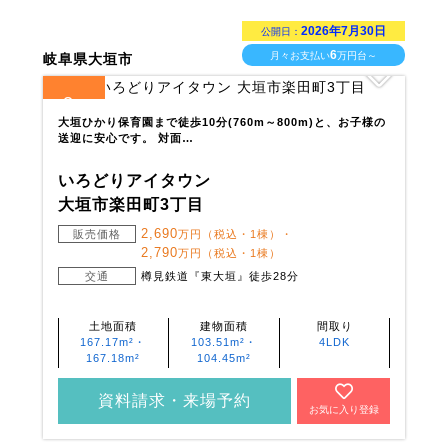
2026年7月30日
公開日：
6
月々お支払い
万円台～
岐阜県大垣市
3
全
区画
大垣ひかり保育園まで徒歩10分(760m～800m)と、お子様の
送迎に安心です。 対面…
いろどりアイタウン
大垣市楽田町3丁目
2,690
販売価格
万円（税込・1棟）・
2,790
万円（税込・1棟）
交通
樽見鉄道『東大垣』徒歩28分
土地面積
建物面積
間取り
167.17m²・
103.51m²・
4LDK
167.18m²
104.45m²
資料請求・来場予約
お気に入り登録