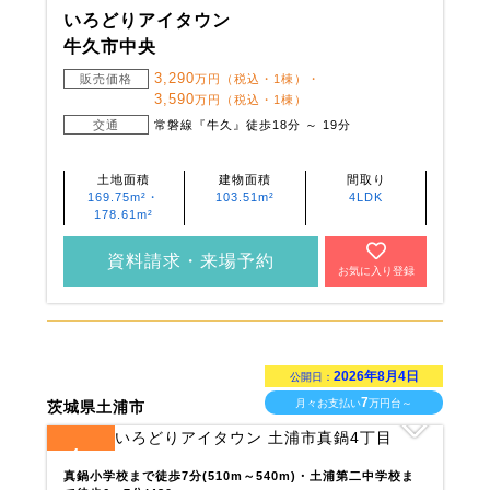
いろどりアイタウン
牛久市中央
3,290
販売価格
万円（税込・1棟）・
3,590
万円（税込・1棟）
交通
常磐線『牛久』徒歩18分 ～ 19分
土地面積
建物面積
間取り
169.75m²・
103.51m²
4LDK
178.61m²
資料請求・来場予約
お気に入り登録
2026年8月4日
公開日：
7
月々お支払い
万円台～
茨城県土浦市
4
全
区画
真鍋小学校まで徒歩7分(510m～540m)・土浦第二中学校ま