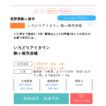
最終１棟
内覧OK
即引渡OK
モデルハウスあり
7
月々お支払い
万円台～
長野県駒ヶ根市
4
全
区画
バス停まで徒歩2～3分! 敷地なんと116坪超!ゆとりの広さの
お庭で休日には…
いろどりアイタウン
駒ヶ根市赤穂
2,590
販売価格
万円（税込・1棟）・
2,640
万円（税込・1棟）
交通
飯田線『小町屋』までバス10分『赤須ヶ丘タ
ウン西』まで徒歩2分 ～ 3分
土地面積
建物面積
間取り
397.64m²・
107.65m²・
4LDK
401.32m²
109.3m²
資料請求・来場予約
お気に入り登録