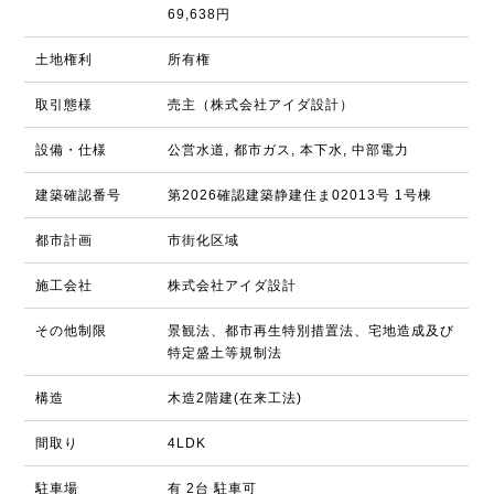
69,638円
土地権利
所有権
取引態様
売主（株式会社アイダ設計）
設備・仕様
公営水道, 都市ガス, 本下水, 中部電力
建築確認番号
第2026確認建築静建住ま02013号 1号棟
都市計画
市街化区域
施工会社
株式会社アイダ設計
その他制限
景観法、都市再生特別措置法、宅地造成及び
特定盛土等規制法
構造
木造2階建(在来工法)
間取り
4LDK
駐車場
有 2台 駐車可