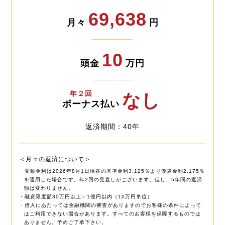
69,638
月々
円
10
頭金
万円
年２回
なし
ボーナス払い
返済期間：40年
＜月々の返済について＞
・変動金利は2026年8月1日現在の基準金利3.125％より優遇金利2.175％
を適用した場合です。年2回の見直しがございます。但し、5年間の返済
額は変わりません。
・融資限度額30万円以上～1億円以内（10万円単位）
・借入にあたっては金融機関の審査がありますのでお客様の条件によって
はご利用できない場合があります。すべてのお客様を保障するものでは
ありません。予めご了承下さい。