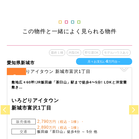
この物件と一緒によく見られる物件
あり
最終１棟
内覧OK
即引渡OK
モデルハウスあり
8
月々お支払い
万円台～
愛知県豊橋市
愛
1
全
区画
畳
コープ岩田まで徒歩7分(560m)、セブンイレブン 豊橋中岩田2丁目店
まで徒歩…
いろどりアイタウン
豊橋市中岩田2丁目
3,590
販売価格
万円（税込）
交通
東海道本線『豊橋』までバス20分『豊岡中学校前』ま
で徒歩4分 他