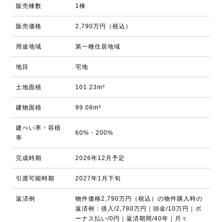
販売棟数
1棟
販売価格
2,790万円（税込）
用途地域
第一種住居地域
地目
宅地
土地面積
101.23m²
建物面積
99.08m²
建ぺい率・容積
60%・200%
率
完成時期
2026年12月予定
引渡可能時期
2027年1月下旬
返済例
物件価格2,790万円（税込）の物件購入時の
返済例：借入/2,780万円｜頭金/10万円｜ボ
ーナス払い/0円｜返済期間/40年｜月々