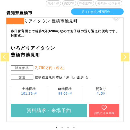
あり
最終１棟
内覧OK
即引渡OK
モデルハウスあり
6
月々お支払い
万円台～
愛知県豊橋市
愛
1
全
区画
全
6
春日保育園まで徒歩9分(690m)なのでお子様の送り迎えに便利です。
対面式…
いろどりアイタウン
豊橋市池見町
2,790
販売価格
万円（税込）
交通
豊橋鉄道東田本線『東田』徒歩8分
土地面積
建物面積
間取り
101.23m²
99.08m²
4LDK
資料請求・来場予約
お気に入り登録