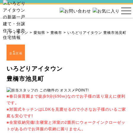
ろどりアイタウン
愛知県
豊橋市
いろどりアイタウン 豊橋市池見町
1
全
区画
いろどりアイタウン
豊橋市池見町
■春日保育園まで徒歩9分(690m)なのでお子様の送り迎えに便利
です。
■対面式キッチンはLDKを見渡せるので小さなお子様のいるご家
庭も安心です!
■全室収納完備!主寝室と洋室の2箇所にウォークインクローゼッ
トがあるのでお洋服の収納に困りません。