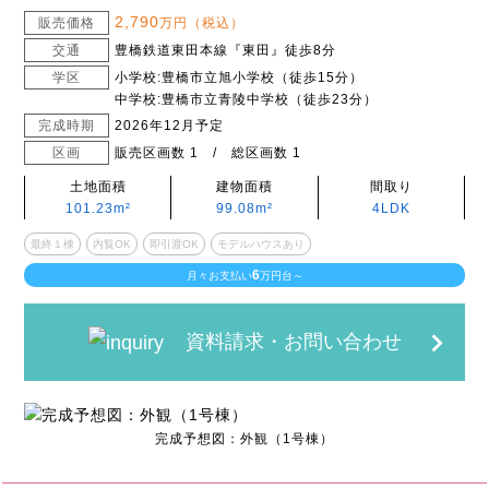
2,790
販売価格
万円（税込）
交通
豊橋鉄道東田本線『東田』徒歩8分
学区
小学校:豊橋市立旭小学校（徒歩15分）
中学校:豊橋市立青陵中学校（徒歩23分）
完成時期
2026年12月予定
区画
販売区画数 1 / 総区画数 1
土地面積
建物面積
間取り
101.23m²
99.08m²
4LDK
最終１棟
内覧OK
即引渡OK
モデルハウスあり
6
月々お支払い
万円台～
資料請求・お問い合わせ
完成予想図：外観（1号棟）