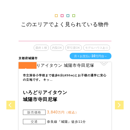
このエリアでよく見られている物件
最終１棟
内覧OK
即引渡OK
モデルハウスあり
10
月々お支払い
万円台～
京都府城陽市
京都
1
2
全
区画
全
市立深谷小学校まで徒歩6分(450m)とお子様の通学に安心
学
の立地です。 キッ…
面
いろどりアイタウン
い
城陽市寺田尼塚
木
3,840
販売価格
万円（税込）
交通
奈良線『城陽』徒歩11分