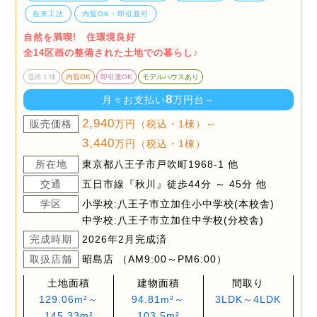
在来工法
内覧OK・即引渡可
自然を満喫! 住環境良好
全14区画の整備された土地での暮らし♪
最終１棟
内覧OK
即引渡OK
モデルハウスあり
8
月々お支払い
万円台～
2,940
販売価格
万円（税込・1棟）～
3,440
万円（税込・1棟）
所在地
東京都八王子市戸吹町1968-1 他
交通
五日市線『秋川』徒歩44分 ～ 45分 他
学区
小学校:八王子市立加住小中学校(本校舎)
中学校:八王子市立加住中学校(分校舎)
完成時期
2026年2月完成済
取扱店舗
昭島店 （AM9:00～PM6:00）
土地面積
建物面積
間取り
129.06m²～
94.81m²～
3LDK～4LDK
145.33m²
103.5m²