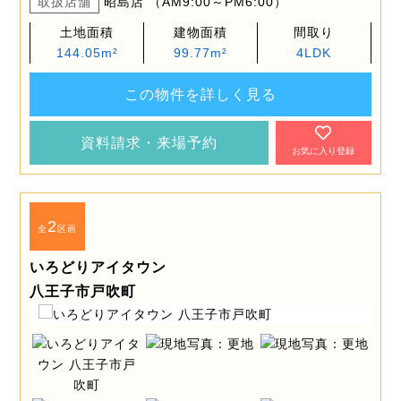
取扱店舗
昭島店 （AM9:00～PM6:00）
土地面積
建物面積
間取り
144.05m²
99.77m²
4LDK
この物件を詳しく見る
資料請求・来場予約
お気に入り登録
2
全
区画
いろどりアイタウン
八王子市戸吹町