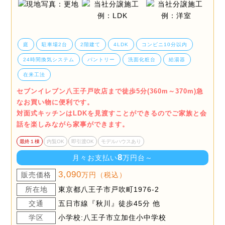
庭
駐車場2台
2階建て
4LDK
コンビニ10分以内
24時間換気システム
パントリー
洗面化粧台
給湯器
在来工法
セブンイレブン八王子戸吹店まで徒歩5分(360m～370m)急
なお買い物に便利です。
対面式キッチンはLDKを見渡すことができるのでご家族と会
話を楽しみながら家事ができます。
最終１棟
内覧OK
即引渡OK
モデルハウスあり
8
月々お支払い
万円台～
3,090
販売価格
万円（税込）
所在地
東京都八王子市戸吹町1976-2
交通
五日市線『秋川』徒歩45分 他
学区
小学校:八王子市立加住小中学校