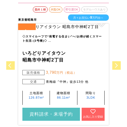
最終１棟
内覧OK
即引渡OK
モデルハウスあり
9
月々お支払い
万円台～
東京都昭島市
東京
4
1
全
区画
全
◇スマイルーフで“発電する住まい”へ!お得が続くスマー
小
ト生活♪(3号棟)◇ …
に
いろどりアイタウン
い
昭島市中神町2丁目
町
3,790
販売価格
万円（税込）
交通
青梅線『中神』徒歩13分 他
土地面積
建物面積
間取り
126.87m²
86.11m²
3LDK
資料請求・来場予約
お気に入り登録