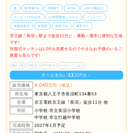
庭
駐車場2台
2階建て
4LDK
LDK15帖以上
コンビニ10分以内
24時間換気システム
パントリー
洗面化粧台
給湯器
在来工法
都市ガス
京王線「長沼」駅まで徒歩11分と、通勤・通学に便利な立地
です!
対面式キッチンはLDKを見渡せるので小さなお子様のいるご
家庭も安心です!
最終１棟
内覧OK
即引渡OK
モデルハウスあり
11
月々お支払い
万円台～
4,040
販売価格
万円（税込）
所在地
東京都八王子市長沼町134番53
交通
京王電鉄京王線『長沼』徒歩11分 他
学区
小学校:市立長沼小学校
中学校:市立打越中学校
完成時期
2027年1月予定