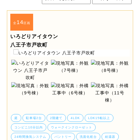
14
全
区画
いろどりアイタウン
八王子市戸吹町
庭
駐車場2台
2階建て
4LDK
LDK15帖以上
コンビニ10分以内
ウォークインクローゼット
24時間換気システム
パントリー
洗面化粧台
給湯器