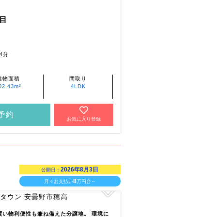
目
4分
建物面積
間取り
02.43m²
4LDK
予約
お気に入り登録
2026年8月3日
公開日：
8
月々お支払い
万円台～
買い物利便性も兼ね備えた分譲地。 環境に