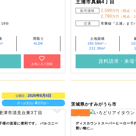
土浦市真鍋4丁目
2,590
・
販売価格
万円（税込・
2,790
万円（税込・
19分
交通
常磐線『土浦』までバ
積
間取り
土地面積
m²
4LDK
180.58m²～
10
212.38m²
資料請求・来場
お気に入り登録
2026年8月4日
公開日：
8
月々お支払い
万円台～
茨城県かすみがうら市
2
全
区画
お子様の送迎に便利です。 バルコニー
ディスカウントスーパーヒーロー千代田
買い物に…