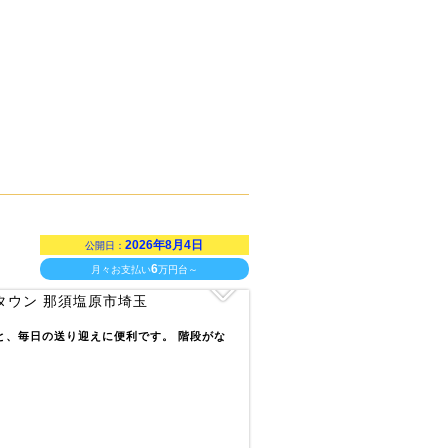
2026年8月4日
公開日：
6
月々お支払い
万円台～
)と、毎日の送り迎えに便利です。 階段がな