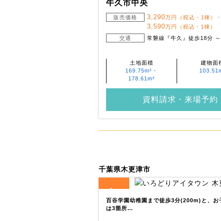
牛久市中央
3,290
販売価格
万円（税込・1棟）
3,590
万円（税込・1棟）
交通
常磐線『牛久』徒歩18分 ～ 
土地面積
建物面
169.75m²・
103.51
178.61m²
資料請求・来場予約
千葉県木更津市
1
全
区画
百谷学園幼稚園まで徒歩3分(200m)と、
は3箇所…