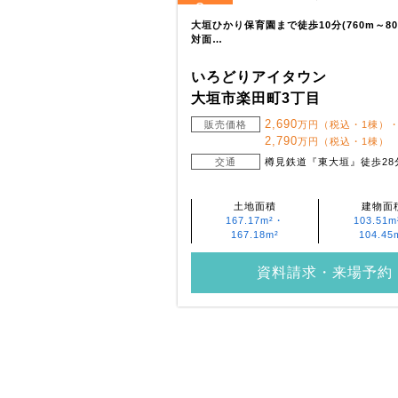
3
全
区画
大垣ひかり保育園まで徒歩10分(760m～8
対面…
いろどりアイタウン
大垣市楽田町3丁目
2,690
販売価格
万円（税込・1棟）
2,790
万円（税込・1棟）
交通
樽見鉄道『東大垣』徒歩28
土地面積
建物面
167.17m²・
103.51
167.18m²
104.45
資料請求・来場予約