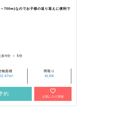
m～700m)なのでお子様の送り迎えに便利で
歩4分 ～ 5分
建物面積
間取り
02.67m²
4LDK
予約
お気に入り登録