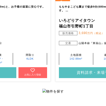
3
全
区画
00m)と、お子様の送迎に安心です。
ももやまこども園まで徒歩9分(680
す。 …
いろどりアイタウン
福山市引野町1丁目
3,690
・
販売価格
万円（税込）
分
交通
山陽本線『東福山』徒
積
間取り
土地面積
m²・
4LDK
142.88m²
1
m²
資料請求・来場
お気に入り登録