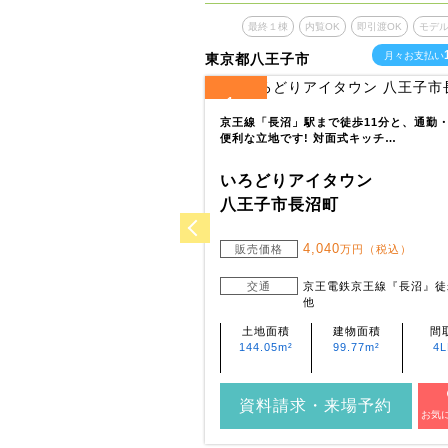
覧OK
即引渡OK
モデルハウスあり
最終１棟
内覧OK
即引渡OK
モデ
市中央
月々お支払い
東京都八王子市
8
月々お支払い
万円台～
1
全
区画
京王線「長沼」駅まで徒歩11分と、通勤
便利な立地です! 対面式キッチ…
5分(650m～680m)なのでお子
便利です。…
いろどりアイタウン
イタウン
八王子市長沼町
央区田名
4,040
販売価格
万円（税込）
,990
万円（税込・1棟）～
,140
交通
京王電鉄京王線『長沼』徒
万円（税込・1棟）
他
浜線『相模原』までバス19分
田名坂上』まで徒歩9分 ～ 10分
土地面積
建物面積
間
144.05m²
99.77m²
4
建物面積
間取り
93.98m²～
4LDK
96.05m²
資料請求・来場予約
お気
・来場予約
お気に入り登録