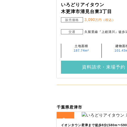
いろどりアイタウン
木更津市清見台東3丁目
3,090
販売価格
万円（税込）
交通
久留里線『上総清川』徒歩1
土地面積
建物面
187.74m²
101.43
資料請求・来場予約
千葉県君津市
2
全
区画
イオンタウン君津まで徒歩8分(580m〜5