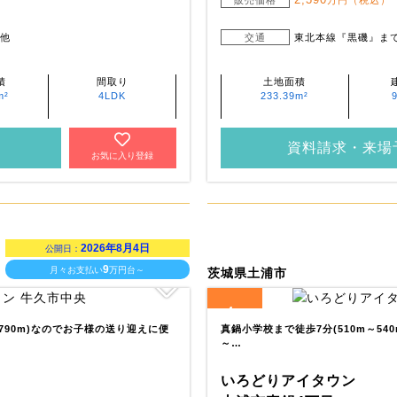
販売価格
万円（税込）
 他
交通
東北本線『黒磯』ま
積
間取り
土地面積
m²
4LDK
233.39m²
資料請求・来場
お気に入り登録
2026年8月4日
公開日：
9
月々お支払い
万円台～
茨城県土浦市
4
全
区画
790m)なのでお子様の送り迎えに便
真鍋小学校まで徒歩7分(510m～54
～…
いろどりアイタウン