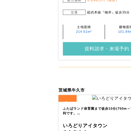
販売価格
万円（税込）
交通
総武本線『物井』徒歩35分
土地面積
建物面
214.51m²
101.84
資料請求・来場予約
茨城県牛久市
4
全
区画
ふたばランド保育園まで徒歩10分(750m～
利です。…
いろどりアイタウン