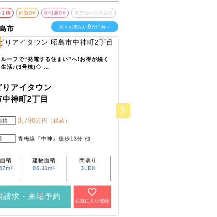
終１棟
内覧OK
即引渡OK
モデルハウスあり
最終１棟
内覧OK
即引渡O
9
月々お支払い
万円台～
月
島市
東京都町田市
13
全
区画
ルーフで“発電する住まい”へ!お得が続く
小山田小学校まで徒歩4分(270～
生活♪(3号棟)◇ …
の通学にも安心! 全室…
どりアイタウン
いろどりアイタウン
市中神町2丁目
町田市上小山田町
3,790
3,590
価格
万円（税込）
販売価格
万円（税込
3,690
万円（税込
通
青梅線『中神』徒歩13分 他
交通
小田急電鉄多摩線
ス7分『山ノ端』
面積
建物面積
間取り
土地面積
建物面積
87m²
86.11m²
3LDK
124.48m²～
88.18m²～
125.72m²
90.05m²
料請求・来場予約
資料請求・来場予約
お気に入り登録