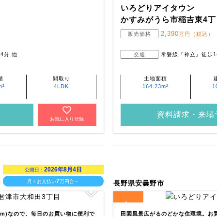
いろどりアイタウン
かすみがうら市稲吉東4丁
2,390
販売価格
万円（税込）
4分 他
交通
常磐線『神立』徒歩1
積
間取り
土地面積
m²
4LDK
164.23m²
1
資料請求・来場
お気に入り登録
2026年8月4日
公開日：
7
月々お支払い
万円台～
長野県安曇野市
4
全
区画
90m)なので、毎日のお買い物に便利で
田園風景広がるのどかな住環境。お