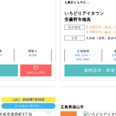
も家計にもやさ…
いろどりアイタウン
安曇野市穂高
3,190
販売価格
万円（税込・
3,390
万円（税込・
交通
大糸線『有明』徒歩3
積
間取り
土地面積
m²
4LDK
300.11m²～
10
300.19m²
1
資料請求・来場
お気に入り登録
2026年7月30日
公開日：
6
月々お支払い
万円台～
広島県福山市