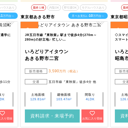
ルハウスあり
最終１棟
内覧OK
即引渡OK
モデルハウスあり
最
11
10
万円台～
月々お支払い
万円台～
東京都あきる野市
東京都昭
2
4
全
区画
全
区画
・通学に
JR五日市線『東秋留』駅まで徒歩4分(270m～
◇スマイ
280m)の好立地♪ 忙しい…
スマート
いろどりアイタウン
いろ
あきる野市二宮
昭島
3,590
販売価格
万円（税込）
販売
歩11分
交通
五日市線『東秋留』徒歩4分 他
交
取り
土地面積
建物面積
間取り
土地
LDK
129.81m²
103.47m²
4LDK
126.
資料請求・来場予約
資
に入り登録
お気に入り登録