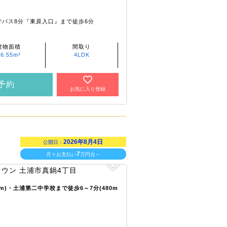
でバス8分『東原入口』まで徒歩6分
建物面積
間取り
96.55m²
4LDK
予約
お気に入り登録
2026年8月4日
公開日：
7
月々お支払い
万円台～
0m)・土浦第二中学校まで徒歩6～7分(480m