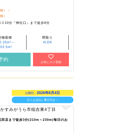
1棟）～
1棟）
ス10分『神社口』まで徒歩8分
建物面積
間取り
2.25m²～
4LDK
103.5m²
予約
お気に入り登録
2026年8月4日
公開日：
6
月々お支払い
万円台～
店まで徒歩3分(210m～230m)毎日のお