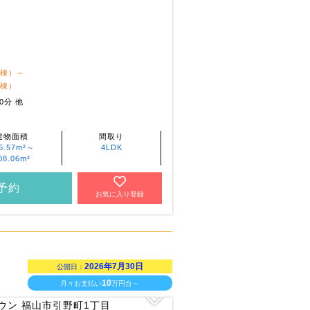
1棟）～
2棟）
0分 他
建物面積
間取り
5.57m²～
4LDK
08.06m²
予約
お気に入り登録
2026年7月30日
公開日：
10
月々お支払い
万円台～