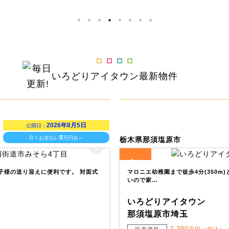
いろどりアイタウン
最新物件
2026年8月5日
公開日：
9
月々お支払い
万円台～
栃木県那須塩原市
1
全
区画
お子様の送り迎えに便利です。 対面式
マロニエ幼稚園まで徒歩4分(350m
いので家…
いろどりアイタウン
那須塩原市埼玉
2,390