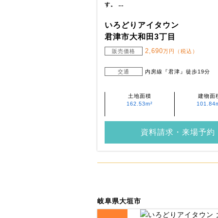
す。 …
いろどりアイタウン
君津市大和田3丁目
2,690
販売価格
万円（税込）
交通
内房線『君津』徒歩19分
土地面積
建物面
162.53m²
101.84
資料請求・来場予約
岐阜県大垣市