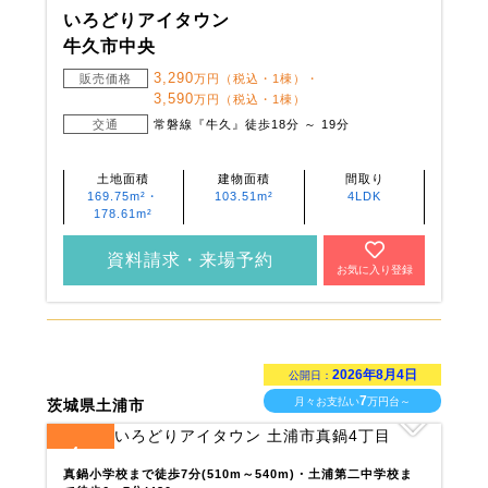
いろどりアイタウン
牛久市中央
3,290
販売価格
万円（税込・1棟）・
3,590
万円（税込・1棟）
交通
常磐線『牛久』徒歩18分 ～ 19分
土地面積
建物面積
間取り
169.75m²・
103.51m²
4LDK
178.61m²
資料請求・来場予約
お気に入り登録
2026年8月4日
公開日：
7
月々お支払い
万円台～
茨城県土浦市
4
全
区画
真鍋小学校まで徒歩7分(510m～540m)・土浦第二中学校ま