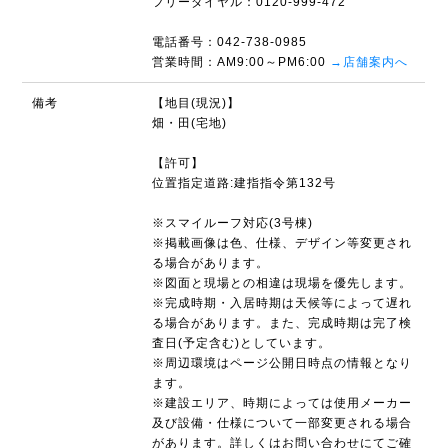
フリーダイヤル：0120-999-472
電話番号：042-738-0985
営業時間：AM9:00～PM6:00
→店舗案内へ
備考
【地目(現況)】
畑・田(宅地)
【許可】
位置指定道路:建指指令第132号
※スマイルーフ対応(3号棟)
※掲載画像は色、仕様、デザイン等変更され
る場合があります。
※図面と現場との相違は現場を優先します。
※完成時期・入居時期は天候等によって遅れ
る場合があります。また、完成時期は完了検
査日(予定含む)としています。
※周辺環境はページ公開日時点の情報となり
ます。
※建設エリア、時期によっては使用メーカー
及び設備・仕様について一部変更される場合
があります。詳しくはお問い合わせにてご確