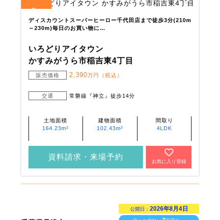
2
全
区画
ディスカウントスーパーヒーロー千代田店まで徒歩3分(210m
～230m)毎日のお買い物に…
いろどりアイタウン
かすみがうら市稲吉東4丁目
2,390
販売価格
万円（税込）
交通
常磐線『神立』徒歩14分
土地面積
建物面積
間取り
164.23m²
102.43m²
4LDK
資料請求・来場予約
お気に入り登録
2026年8月4日
公開日：