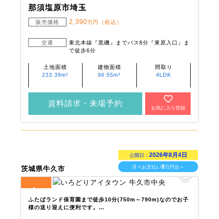
那須塩原市埼玉
2,390
販売価格
万円（税込）
交通
東北本線『黒磯』までバス8分『東原入口』ま
で徒歩6分
土地面積
建物面積
間取り
233.39m²
96.55m²
4LDK
資料請求・来場予約
お気に入り登録
2026年8月4日
公開日：
9
月々お支払い
万円台～
茨城県牛久市
4
全
区画
ふたばランド保育園まで徒歩10分(750m～790m)なのでお子
様の送り迎えに便利です。…