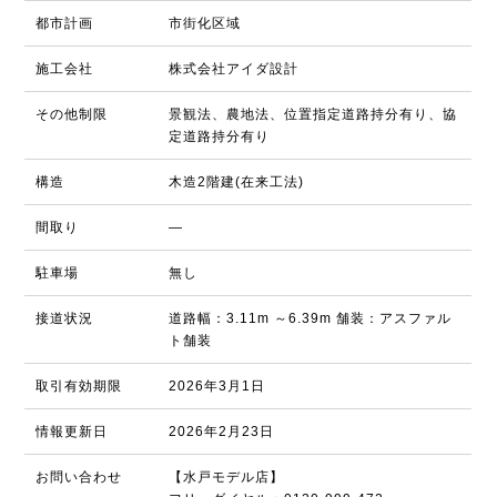
都市計画
市街化区域
施工会社
株式会社アイダ設計
その他制限
景観法、農地法、位置指定道路持分有り、協
定道路持分有り
構造
木造2階建(在来工法)
間取り
―
駐車場
無し
接道状況
道路幅：3.11m ～6.39m 舗装：アスファル
ト舗装
取引有効期限
2026年3月1日
情報更新日
2026年2月23日
お問い合わせ
【水戸モデル店】