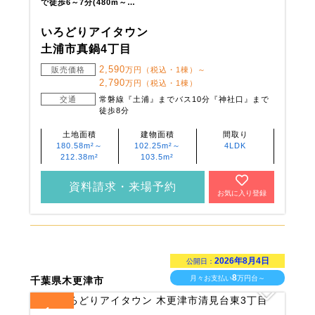
で徒歩6～7分(480m～…
いろどりアイタウン
土浦市真鍋4丁目
2,590
販売価格
万円（税込・1棟）～
2,790
万円（税込・1棟）
交通
常磐線『土浦』までバス10分『神社口』まで
徒歩8分
土地面積
建物面積
間取り
180.58m²～
102.25m²～
4LDK
212.38m²
103.5m²
資料請求・来場予約
お気に入り登録
2026年8月4日
公開日：
8
月々お支払い
万円台～
千葉県木更津市
1
全
区画