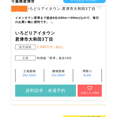
7
月々お支払い
万円台～
千葉県君津市
2
全
区画
イオンタウン君津まで徒歩8分(580m〜590m)なので、毎日
のお買い物に便利です。 …
いろどりアイタウン
君津市大和田3丁目
2,690
販売価格
万円（税込）
交通
内房線『君津』徒歩19分
土地面積
建物面積
間取り
162.53m²
101.84m²
4LDK
資料請求・来場予約
お気に入り登録