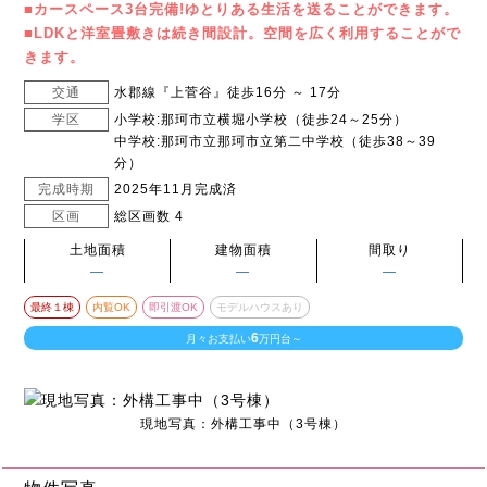
■カースペース3台完備!ゆとりある生活を送ることができます。
■LDKと洋室畳敷きは続き間設計。空間を広く利用することがで
きます。
交通
水郡線『上菅谷』徒歩16分 ～ 17分
学区
小学校:那珂市立横堀小学校（徒歩24～25分）
中学校:那珂市立那珂市立第二中学校（徒歩38～39
分）
完成時期
2025年11月完成済
区画
総区画数 4
土地面積
建物面積
間取り
―
―
―
最終１棟
内覧OK
即引渡OK
モデルハウスあり
6
月々お支払い
万円台～
現地写真：外構工事中（3号棟）