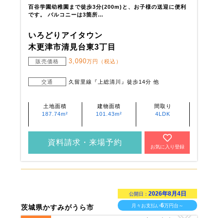
百谷学園幼稚園まで徒歩3分(200m)と、お子様の送迎に便利
です。 バルコニーは3箇所…
いろどりアイタウン
木更津市清見台東3丁目
3,090
販売価格
万円（税込）
交通
久留里線『上総清川』徒歩14分 他
土地面積
建物面積
間取り
187.74m²
101.43m²
4LDK
資料請求・来場予約
お気に入り登録
2026年8月4日
公開日：
6
月々お支払い
万円台～
茨城県かすみがうら市