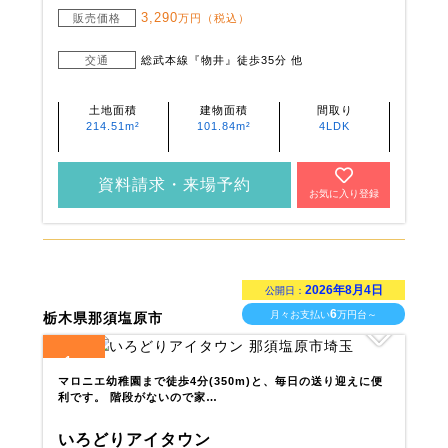
3,290
販売価格
万円（税込）
交通
総武本線『物井』徒歩35分 他
土地面積
建物面積
間取り
214.51m²
101.84m²
4LDK
資料請求・来場予約
お気に入り登録
2026年8月4日
公開日：
6
月々お支払い
万円台～
栃木県那須塩原市
1
全
区画
マロニエ幼稚園まで徒歩4分(350m)と、毎日の送り迎えに便
利です。 階段がないので家…
いろどりアイタウン