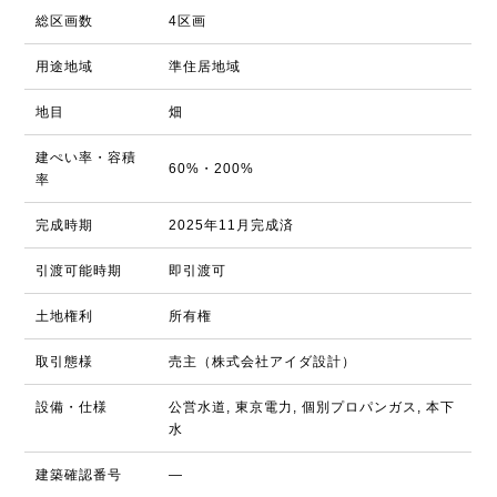
総区画数
4区画
用途地域
準住居地域
地目
畑
建ぺい率・容積
60%・200%
率
完成時期
2025年11月完成済
引渡可能時期
即引渡可
土地権利
所有権
取引態様
売主（株式会社アイダ設計）
設備・仕様
公営水道, 東京電力, 個別プロパンガス, 本下
水
建築確認番号
―