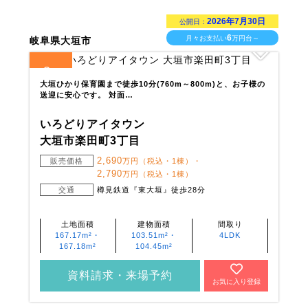
2026年7月30日
公開日：
6
月々お支払い
万円台～
岐阜県大垣市
3
全
区画
大垣ひかり保育園まで徒歩10分(760m～800m)と、お子様の
送迎に安心です。 対面…
いろどりアイタウン
大垣市楽田町3丁目
2,690
販売価格
万円（税込・1棟）・
2,790
万円（税込・1棟）
交通
樽見鉄道『東大垣』徒歩28分
土地面積
建物面積
間取り
167.17m²・
103.51m²・
4LDK
167.18m²
104.45m²
資料請求・来場予約
お気に入り登録