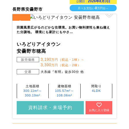
2026年8月3日
公開日：
8
月々お支払い
万円台～
長野県安曇野市
4
全
区画
田園風景広がるのどかな住環境。お買い物利便性も兼ね備え
た分譲地。 環境にも家計にもやさ…
いろどりアイタウン
安曇野市穂高
3,190
販売価格
万円（税込・1棟）～
3,390
万円（税込・2棟）
交通
大糸線『有明』徒歩30分 他
土地面積
建物面積
間取り
300.11m²～
105.57m²～
4LDK
300.19m²
108.06m²
資料請求・来場予約
お気に入り登録