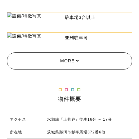
駐車場3台以上
並列駐車可
MORE
物件概要
アクセス
水郡線『上菅谷』徒歩16分 ～ 17分
所在地
茨城県那珂市杉字馬場372番6他