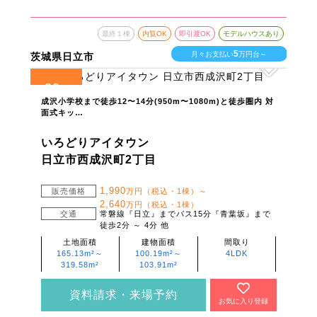
最終１棟
内覧OK
即引渡OK
モデルハウスあり
5
月々お支払い
万円台～
茨城県日立市
22
全
区画
成沢小学校まで徒歩12〜14分(950m〜1080m)と徒歩圏内 対
面式キッ…
いろどりアイタウン
日立市西成沢町2丁目
1,990
販売価格
万円（税込・1棟）～
2,640
万円（税込・1棟）
交通
常磐線『日立』までバス15分『青葉坂』まで
徒歩2分 ～ 4分 他
土地面積
建物面積
間取り
165.13m²～
100.19m²～
4LDK
319.58m²
103.91m²
資料請求・来場予約
お気に入り登録