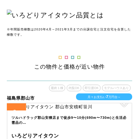
※年間販売棟数は2020年4月～2021年3月までの分譲住宅と注文住宅を合算した
棟数です。
この物件と価格が近い物件
あり
最終１棟
内覧OK
即引渡OK
モデルハウスあり
7
月々お支払い
万円台～
福島県郡山市
福
2
全
区画
全
始
ツルハドラッグ郡山安積店まで徒歩9〜10分(690m〜730m)と生活必
需品の…
いろどりアイタウン