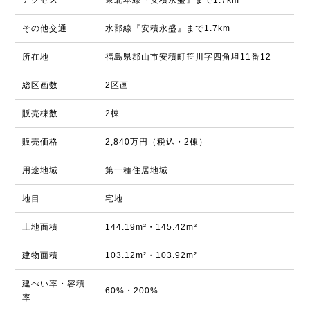
アクセス
東北本線『安積永盛』まで1.7km
その他交通
水郡線『安積永盛』まで1.7km
所在地
福島県郡山市安積町笹川字四角坦11番12
総区画数
2区画
販売棟数
2棟
販売価格
2,840万円（税込・2棟）
用途地域
第一種住居地域
地目
宅地
土地面積
144.19m²・145.42m²
建物面積
103.12m²・103.92m²
建ぺい率・容積
60%・200%
率