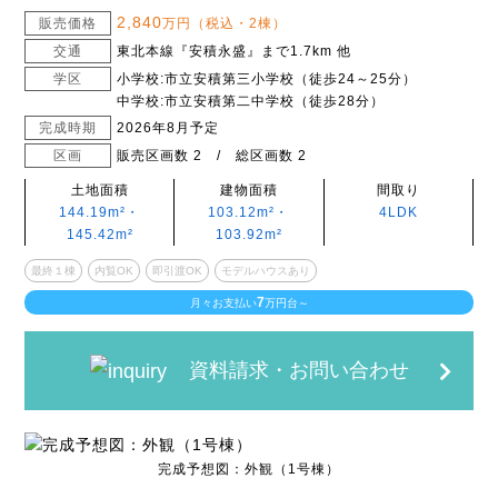
2,840
販売価格
万円（税込・2棟）
交通
東北本線『安積永盛』まで1.7km 他
学区
小学校:市立安積第三小学校（徒歩24～25分）
中学校:市立安積第二中学校（徒歩28分）
完成時期
2026年8月予定
区画
販売区画数 2 / 総区画数 2
土地面積
建物面積
間取り
144.19m²・
103.12m²・
4LDK
145.42m²
103.92m²
最終１棟
内覧OK
即引渡OK
モデルハウスあり
7
月々お支払い
万円台～
資料請求・お問い合わせ
完成予想図：外観（1号棟）