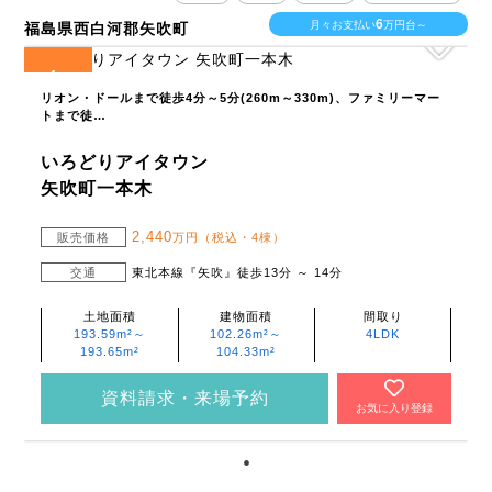
6
月々お支払い
万円台～
福島県西白河郡矢吹町
4
全
区画
リオン・ドールまで徒歩4分～5分(260m～330m)、ファミリーマー
トまで徒…
いろどりアイタウン
矢吹町一本木
2,440
販売価格
万円（税込・4棟）
交通
東北本線『矢吹』徒歩13分 ～ 14分
土地面積
建物面積
間取り
193.59m²～
102.26m²～
4LDK
193.65m²
104.33m²
資料請求・来場予約
お気に入り登録