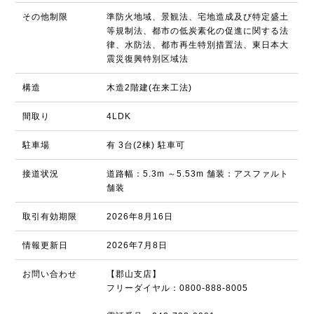
その他制限
準防火地域、景観法、宅地造成及び特定盛土
等規制法、都市の低炭素化の促進に関する法
律、水防法、都市再生特別措置法、東日本大
震災復興特別区域法
構造
木造2階建(在来工法)
間取り
4LDK
駐車場
有 3台(2棟) 駐車可
接道状況
道路幅：5.3m ～5.53m 舗装：アスファルト
舗装
取引有効期限
2026年8月16日
情報更新日
2026年7月8日
お問い合わせ
【郡山支店】
フリーダイヤル：0800-888-8005