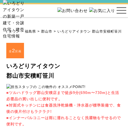
りアイタウン
福島県
郡山市
いろどりアイタウン 郡山市安積町笹川
2
全
区画
いろどりアイタウン
郡山市安積町笹川
■ツルハドラッグ郡山安積店まで徒歩9分(690m〜730m)と生活
必需品の買い出しに便利です。
■対面式キッチンには食器洗浄乾燥機・浄水器が標準装備で、食
後の後片付けもラクラク!
■インナーバルコニーは雨に濡れることなく洗濯物を干せるので
便利です。