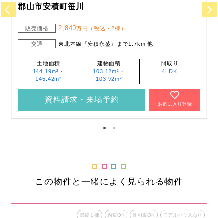
郡山市安積町笹川
2,840
販売価格
万円（税込・2棟）
交通
東北本線『安積永盛』まで1.7km 他
土地面積
建物面積
間取り
144.19m²・
103.12m²・
4LDK
145.42m²
103.92m²
資料請求・来場予約
お気に入り登録
この物件と一緒によく見られる物件
最終１棟
内覧OK
即引渡OK
モデルハウスあり