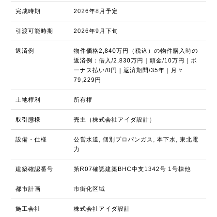
完成時期
2026年8月予定
引渡可能時期
2026年9月下旬
返済例
物件価格2,840万円（税込）の物件購入時の
返済例：借入/2,830万円｜頭金/10万円｜ボ
ーナス払い/0円｜返済期間/35年｜月々
79,229円
土地権利
所有権
取引態様
売主（株式会社アイダ設計）
設備・仕様
公営水道, 個別プロパンガス, 本下水, 東北電
力
建築確認番号
第R07確認建築BHC中支1342号 1号棟他
都市計画
市街化区域
施工会社
株式会社アイダ設計