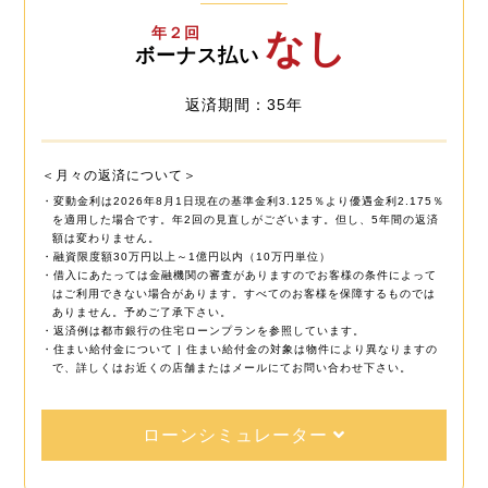
年２回
なし
ボーナス払い
返済期間：35年
＜月々の返済について＞
・変動金利は2026年8月1日現在の基準金利3.125％より優遇金利2.175％
を適用した場合です。年2回の見直しがございます。但し、5年間の返済
額は変わりません。
・融資限度額30万円以上～1億円以内（10万円単位）
・借入にあたっては金融機関の審査がありますのでお客様の条件によって
はご利用できない場合があります。すべてのお客様を保障するものでは
ありません。予めご了承下さい。
・返済例は都市銀行の住宅ローンプランを参照しています。
・住まい給付金について | 住まい給付金の対象は物件により異なりますの
で、詳しくはお近くの店舗またはメールにてお問い合わせ下さい。
ローンシミュレーター