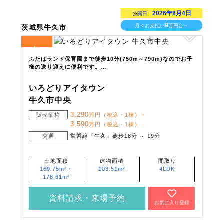
2026年8月4日
公開日：
9
月々お支払い
万円台～
茨城県牛久市
4
全
区画
ふたばランド保育園まで徒歩10分(750m～790m)なのでお子
様の送り迎えに便利です。…
いろどりアイタウン
牛久市中央
3,290
販売価格
万円（税込・1棟）・
3,590
万円（税込・1棟）
交通
常磐線『牛久』徒歩18分 ～ 19分
土地面積
建物面積
間取り
169.75m²・
103.51m²
4LDK
178.61m²
資料請求・来場予約
お気に入り登録