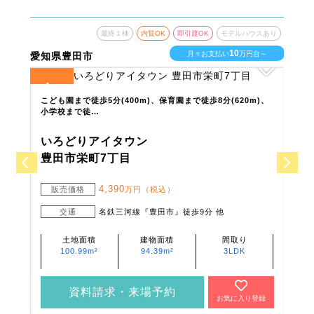
ウスあり
最終１棟
内覧OK
即引渡OK
モデルハウスあり
10
台～
月々お支払い
万円台～
愛知県豊田市
愛知
1
1
全
区画
全
区
校ま
こども園まで徒歩5分(400m)、保育園まで徒歩8分(620m)、
てと
小学校まで徒…
で徒
いろどりアイタウン
い
豊田市栄町7丁目
名
4,390
販売価格
万円（税込）
販
交通
名鉄三河線『豊田市』徒歩9分 他
土地面積
建物面積
間取り
100.99m²
94.39m²
3LDK
資料請求・来場予約
登録
お気に入り登録