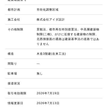
都市計画
市街化調整区域
施工会社
株式会社アイダ設計
その他制限
景観法、都市再生特別措置法、中高層建築物
制限(二種)、がけに近接する建築物の制限、
北西側接面の通路は建築基準法の道路ではあ
りません
構造
木造3階建(在来工法)
間取り
―
駐車場
無し
接道状況
取引有効期限
2026年7月19日
情報更新日
2026年7月13日