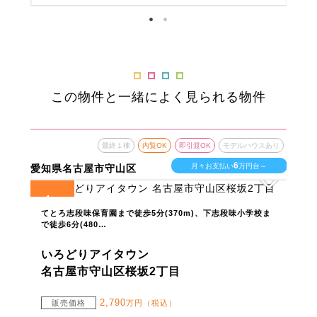
この物件と一緒によく見られる物件
最終１棟
内覧OK
即引渡OK
モデルハウスあり
6
月々お支払い
万円台～
愛知県名古屋市守山区
1
全
区画
てとろ志段味保育園まで徒歩5分(370m)、下志段味小学校ま
で徒歩6分(480…
いろどりアイタウン
名古屋市守山区桜坂2丁目
2,790
販売価格
万円（税込）