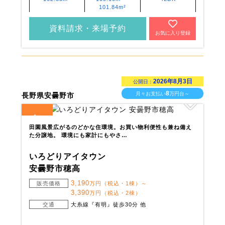
101.84m²
資料請求・来場予約
お気に入り登録
2026年8月3日
公開日：
8
月々お支払い
万円台～
長野県安曇野市
4
全
区画
田園風景広がるのどかな住環境。お買い物利便性も兼ね備え
た分譲地。 環境にも家計にもやさ…
いろどりアイタウン
安曇野市穂高
3,190
販売価格
万円（税込・1棟）～
3,390
万円（税込・2棟）
交通
大糸線『有明』徒歩30分 他