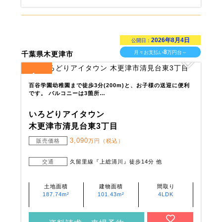
2026年8月4日
公開日：
8
月々お支払い
万円台～
千葉県木更津市
1
全
区画
百谷学園幼稚園まで徒歩3分(200m)と、お子様の送迎に便利
です。 バルコニーは3箇所…
いろどりアイタウン
木更津市清見台東3丁目
3,090
販売価格
万円（税込）
交通
久留里線『上総清川』徒歩14分 他
土地面積
建物面積
間取り
187.74m²
101.43m²
4LDK