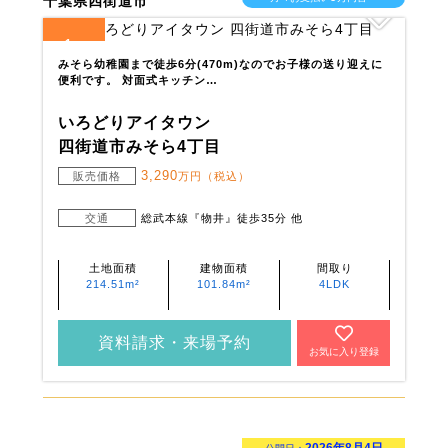
千葉県四街道市
1
全
区画
みそら幼稚園まで徒歩6分(470m)なのでお子様の送り迎えに
便利です。 対面式キッチン…
いろどりアイタウン
四街道市みそら4丁目
3,290
販売価格
万円（税込）
交通
総武本線『物井』徒歩35分 他
土地面積
建物面積
間取り
214.51m²
101.84m²
4LDK
資料請求・来場予約
お気に入り登録