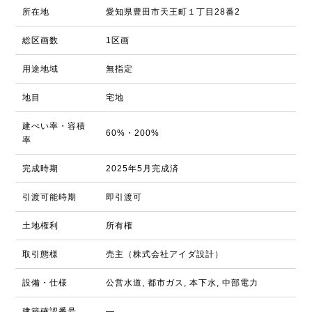
所在地
愛知県豊田市天王町１丁目28番2
総区画数
1区画
用途地域
無指定
地目
宅地
建ぺい率・容積
60%・200%
率
完成時期
2025年5月完成済
引渡可能時期
即引渡可
土地権利
所有権
取引態様
売主（株式会社アイダ設計）
設備・仕様
公営水道, 都市ガス, 本下水, 中部電力
建築確認番号
―