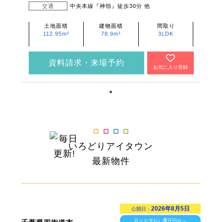
交通
中央本線『神領』徒歩30分 他
土地面積
建物面積
間取り
112.95m²
78.9m²
3LDK
資料請求・来場予約
お気に入り登録
いろどりアイタウン
最新物件
2026年8月5日
公開日：
9
月々お支払い
万円台～