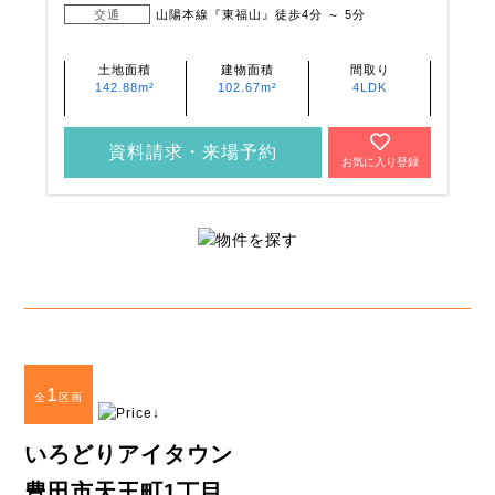
交通
山陽本線『東福山』徒歩4分 ～ 5分
土地面積
建物面積
間取り
142.88m²
102.67m²
4LDK
資料請求・来場予約
お気に入り登録
1
全
区画
いろどりアイタウン
豊田市天王町1丁目