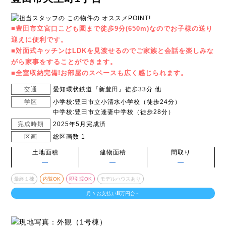
■豊田市立宮口こども園まで徒歩9分(650m)なのでお子様の送り
迎えに便利です。
■対面式キッチンはLDKを見渡せるのでご家族と会話を楽しみな
がら家事をすることができます。
■全室収納完備!お部屋のスペースも広く感じられます。
交通
愛知環状鉄道『新豊田』徒歩33分 他
学区
小学校:豊田市立小清水小学校（徒歩24分）
中学校:豊田市立逢妻中学校（徒歩28分）
完成時期
2025年5月完成済
区画
総区画数 1
土地面積
建物面積
間取り
―
―
―
最終１棟
内覧OK
即引渡OK
モデルハウスあり
8
月々お支払い
万円台～