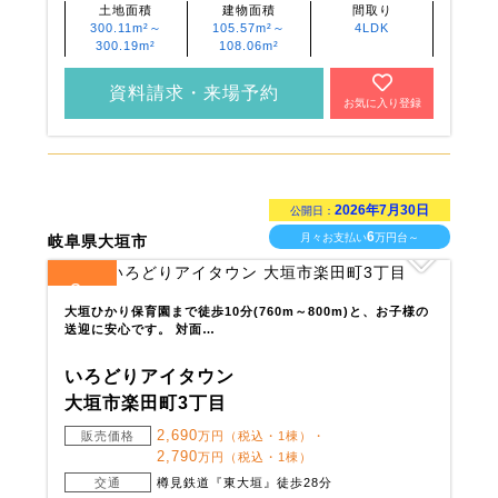
土地面積
建物面積
間取り
300.11m²～
105.57m²～
4LDK
300.19m²
108.06m²
資料請求・来場予約
お気に入り登録
2026年7月30日
公開日：
6
月々お支払い
万円台～
岐阜県大垣市
3
全
区画
大垣ひかり保育園まで徒歩10分(760m～800m)と、お子様の
送迎に安心です。 対面…
いろどりアイタウン
大垣市楽田町3丁目
2,690
販売価格
万円（税込・1棟）・
2,790
万円（税込・1棟）
交通
樽見鉄道『東大垣』徒歩28分