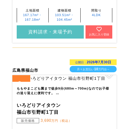
土地面積
建物面積
間取り
167.17m²・
103.51m²・
4LDK
167.18m²
104.45m²
資料請求・来場予約
お気に入り登録
2026年7月30日
公開日：
10
月々お支払い
万円台～
広島県福山市
3
全
区画
ももやまこども園まで徒歩9分(680m～700m)なのでお子様
の送り迎えに便利です。 …
いろどりアイタウン
福山市引野町1丁目
3,690
販売価格
万円（税込）