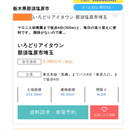
2026年8月4日
公開日：
6
月々お支払い
万円台～
栃木県那須塩原市
1
全
区画
マロニエ幼稚園まで徒歩4分(350m)と、毎日の送り迎えに便
利です。 階段がないので家…
いろどりアイタウン
那須塩原市埼玉
2,390
販売価格
万円（税込）
交通
東北本線『黒磯』までバス8分『東原入口』ま
で徒歩6分
土地面積
建物面積
間取り
233.39m²
96.55m²
4LDK
資料請求・来場予約
お気に入り登録