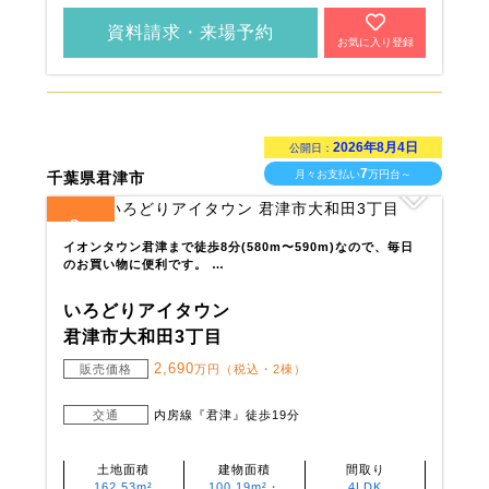
資料請求・来場予約
お気に入り登録
2026年8月4日
公開日：
7
月々お支払い
万円台～
千葉県君津市
2
全
区画
イオンタウン君津まで徒歩8分(580m〜590m)なので、毎日
のお買い物に便利です。 …
いろどりアイタウン
君津市大和田3丁目
2,690
販売価格
万円（税込・2棟）
交通
内房線『君津』徒歩19分
土地面積
建物面積
間取り
162.53m²
100.19m²・
4LDK