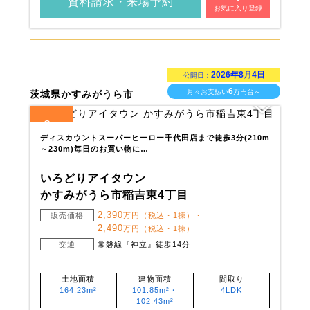
資料請求・来場予約
お気に入り登録
2026年8月4日
公開日：
6
月々お支払い
万円台～
茨城県かすみがうら市
2
全
区画
ディスカウントスーパーヒーロー千代田店まで徒歩3分(210m
～230m)毎日のお買い物に…
いろどりアイタウン
かすみがうら市稲吉東4丁目
2,390
販売価格
万円（税込・1棟）・
2,490
万円（税込・1棟）
交通
常磐線『神立』徒歩14分
土地面積
建物面積
間取り
164.23m²
101.85m²・
4LDK
102.43m²