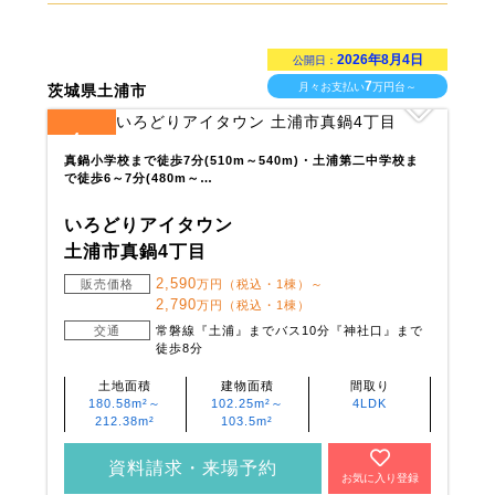
2026年8月4日
公開日：
7
月々お支払い
万円台～
茨城県土浦市
4
全
区画
真鍋小学校まで徒歩7分(510m～540m)・土浦第二中学校ま
で徒歩6～7分(480m～…
いろどりアイタウン
土浦市真鍋4丁目
2,590
販売価格
万円（税込・1棟）～
2,790
万円（税込・1棟）
交通
常磐線『土浦』までバス10分『神社口』まで
徒歩8分
土地面積
建物面積
間取り
180.58m²～
102.25m²～
4LDK
212.38m²
103.5m²
資料請求・来場予約
お気に入り登録