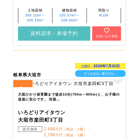
土地面積
建物面積
間取り
300.11m²～
105.57m²～
4LDK
300.19m²
108.06m²
資料請求・来場予約
お気に入り登録
2026年7月30日
公開日：
6
月々お支払い
万円台～
岐阜県大垣市
3
全
区画
大垣ひかり保育園まで徒歩10分(760m～800m)と、お子様の
送迎に安心です。 対面…
いろどりアイタウン
大垣市楽田町3丁目
2,690
販売価格
万円（税込・1棟）・
2,790
万円（税込・1棟）