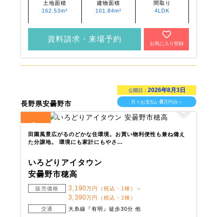
土地面積
建物面積
間取り
162.53m²
101.84m²
4LDK
資料請求・来場予約
お気に入り登録
2026年8月3日
公開日：
8
月々お支払い
万円台～
長野県安曇野市
4
全
区画
田園風景広がるのどかな住環境。お買い物利便性も兼ね備え
た分譲地。 環境にも家計にもやさ…
いろどりアイタウン
安曇野市穂高
3,190
販売価格
万円（税込・1棟）～
3,390
万円（税込・2棟）
交通
大糸線『有明』徒歩30分 他