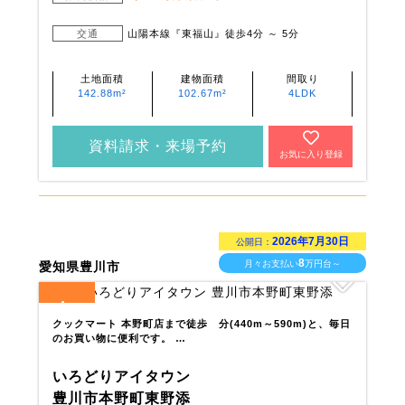
交通
山陽本線『東福山』徒歩4分 ～ 5分
土地面積
建物面積
間取り
142.88m²
102.67m²
4LDK
資料請求・来場予約
お気に入り登録
2026年7月30日
公開日：
8
月々お支払い
万円台～
愛知県豊川市
4
全
区画
クックマート 本野町店まで徒歩 分(440m～590m)と、毎日
のお買い物に便利です。 …
いろどりアイタウン
豊川市本野町東野添