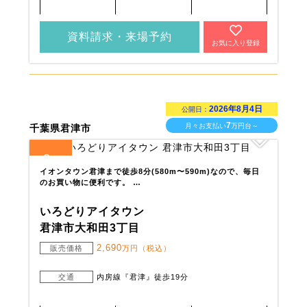
資料請求・来場予約
お気に入り登録
2026年8月4日
公開日：
7
月々お支払い
万円台～
千葉県君津市
2
全
区画
イオンタウン君津まで徒歩8分(580m〜590m)なので、毎日
のお買い物に便利です。 …
いろどりアイタウン
君津市大和田3丁目
2,690
販売価格
万円（税込）
交通
内房線『君津』徒歩19分