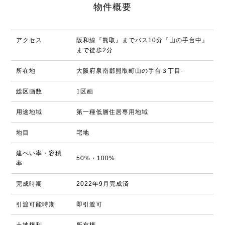
物件概要
アクセス
阪和線『熊取』までバス10分『山の手台中』
まで徒歩2分
所在地
大阪府泉南郡熊取町山の手台３丁目-
総区画数
1区画
用途地域
第一種低層住居専用地域
地目
宅地
建ぺい率・容積
50%・100%
率
完成時期
2022年9月完成済
引渡可能時期
即引渡可