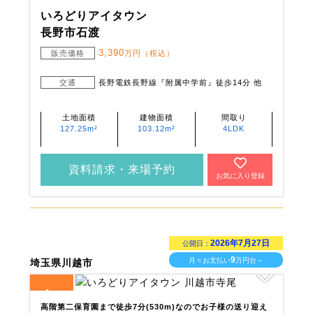
いろどりアイタウン
長野市石渡
3,390
販売価格
万円（税込）
交通
長野電鉄長野線『附属中学前』徒歩14分 他
土地面積
建物面積
間取り
127.25m²
103.12m²
4LDK
資料請求・来場予約
お気に入り登録
2026年7月27日
公開日：
9
月々お支払い
万円台～
埼玉県川越市
1
全
区画
高階第二保育園まで徒歩7分(530m)なのでお子様の送り迎え