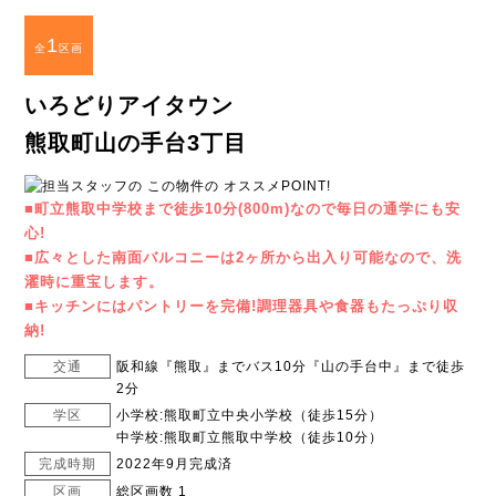
1
全
区画
いろどりアイタウン
熊取町山の手台3丁目
■町立熊取中学校まで徒歩10分(800m)なので毎日の通学にも安
心!
■広々とした南面バルコニーは2ヶ所から出入り可能なので、洗
濯時に重宝します。
■キッチンにはパントリーを完備!調理器具や食器もたっぷり収
納!
交通
阪和線『熊取』までバス10分『山の手台中』まで徒歩
2分
学区
小学校:熊取町立中央小学校（徒歩15分）
中学校:熊取町立熊取中学校（徒歩10分）
完成時期
2022年9月完成済
区画
総区画数 1