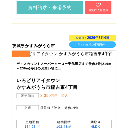
資料請求・来場予約
お気に入り登録
2026年8月4日
公開日：
6
月々お支払い
万円台～
茨城県かすみがうら市
2
全
区画
ディスカウントスーパーヒーロー千代田店まで徒歩3分(210m
～230m)毎日のお買い物に…
いろどりアイタウン
かすみがうら市稲吉東4丁目
2,390
販売価格
万円（税込）
交通
常磐線『神立』徒歩14分
土地面積
建物面積
間取り
164.23m²
102.43m²
4LDK