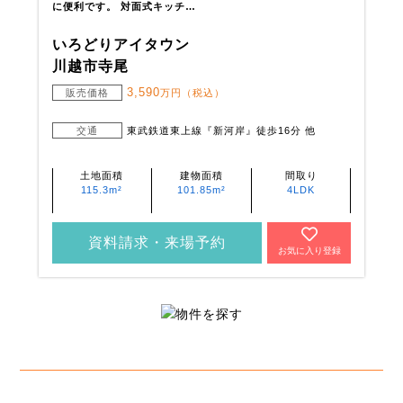
に便利です。 対面式キッチ…
いろどりアイタウン
川越市寺尾
3,590
販売価格
万円（税込）
交通
東武鉄道東上線『新河岸』徒歩16分 他
土地面積
建物面積
間取り
115.3m²
101.85m²
4LDK
資料請求・来場予約
お気に入り登録