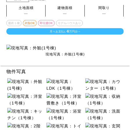
土地面積
建物面積
間取り
―
―
―
最終１棟
内覧OK
即引渡OK
モデルハウスあり
6
月々お支払い
万円台～
現地写真：外観(1号棟)
物件写真