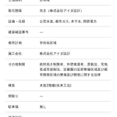
土地権利
所有権
取引態様
売主（株式会社アイダ設計）
設備・仕様
公営水道, 都市ガス, 本下水, 関西電力
建築確認番号
―
都市計画
市街化区域
施工会社
株式会社アイダ設計
その他制限
絶対高さ制限有、外壁後退有、景観法、宅地
造成等規制法、近畿圏の近郊整備区域及び都
市開発区域の整備及び開発に関する法律
構造
木造2階建(在来工法)
間取り
―
駐車場
無し