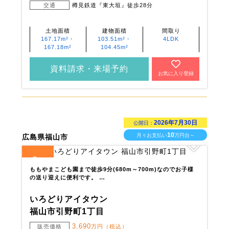
交通
樽見鉄道『東大垣』徒歩28分
土地面積
建物面積
間取り
167.17m²・
103.51m²・
4LDK
167.18m²
104.45m²
資料請求・来場予約
お気に入り登録
2026年7月30日
公開日：
10
月々お支払い
万円台～
広島県福山市
3
全
区画
ももやまこども園まで徒歩9分(680m～700m)なのでお子様
の送り迎えに便利です。 …
いろどりアイタウン
福山市引野町1丁目
3,690
販売価格
万円（税込）