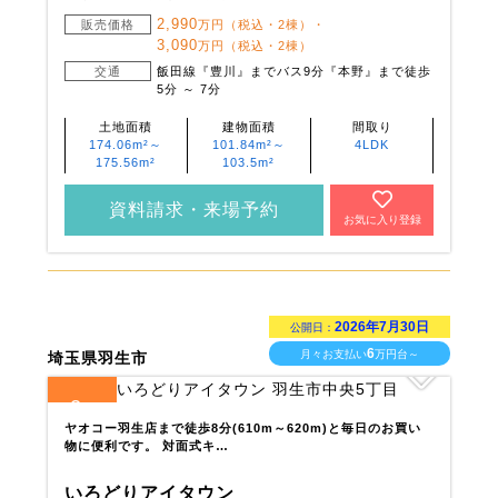
2,990
販売価格
万円（税込・2棟）・
3,090
万円（税込・2棟）
交通
飯田線『豊川』までバス9分『本野』まで徒歩
5分 ～ 7分
土地面積
建物面積
間取り
174.06m²～
101.84m²～
4LDK
175.56m²
103.5m²
資料請求・来場予約
お気に入り登録
2026年7月30日
公開日：
6
月々お支払い
万円台～
埼玉県羽生市
2
全
区画
ヤオコー羽生店まで徒歩8分(610m～620m)と毎日のお買い
物に便利です。 対面式キ…
いろどりアイタウン