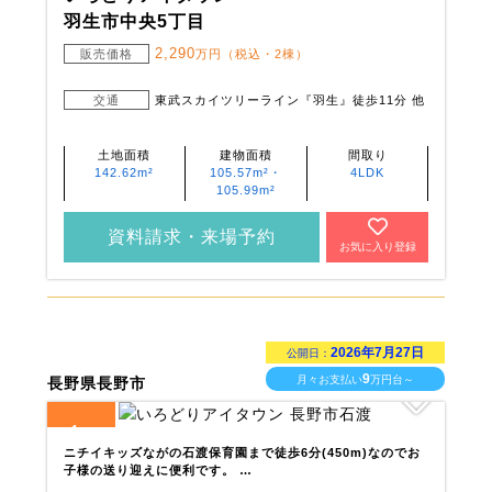
羽生市中央5丁目
2,290
販売価格
万円（税込・2棟）
交通
東武スカイツリーライン『羽生』徒歩11分 他
土地面積
建物面積
間取り
142.62m²
105.57m²・
4LDK
105.99m²
資料請求・来場予約
お気に入り登録
2026年7月27日
公開日：
9
月々お支払い
万円台～
長野県長野市
1
全
区画
ニチイキッズながの石渡保育園まで徒歩6分(450m)なのでお
子様の送り迎えに便利です。 …