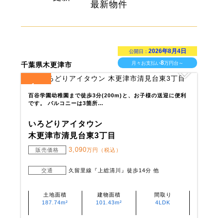
最新物件
2026年8月4日
公開日：
8
月々お支払い
万円台～
千葉県木更津市
1
全
区画
百谷学園幼稚園まで徒歩3分(200m)と、お子様の送迎に便利
です。 バルコニーは3箇所…
いろどりアイタウン
木更津市清見台東3丁目
3,090
販売価格
万円（税込）
交通
久留里線『上総清川』徒歩14分 他
土地面積
建物面積
間取り
187.74m²
101.43m²
4LDK