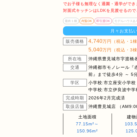
でお子様も無理なく通園・通学ができ
対面式キッチンはLDKを見渡せるので
最終１棟
内覧OK
即引渡OK
モデルハウスあ
月々お支払
4,740
販売価格
万円（税込・1
5,040
万円（税込・3
所在地
沖縄県豊見城市字渡橋名
交通
沖縄都市モノレール『
前』まで徒歩4分 ～ 5
学区
小学校:市立座安小学校
中学校:市立伊良波中学
完成時期
2026年2月完成済
取扱店舗
沖縄豊見城店 （AM9:00
土地面積
建物
77.15m²～
103.
150.96m²
125.