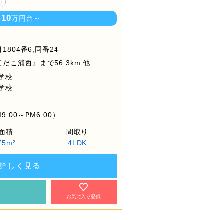
り
10
い
万円台～
804番6,同番24
こ浦西』まで56.3km 他
学校
学校
:00～PM6:00）
面積
間取り
75m²
4LDK
詳しく見る
約
お気に入り登録