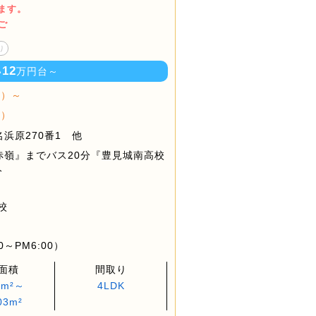
ます。
ご
り
12
い
万円台～
棟）～
棟）
浜原270番1 他
赤嶺』までバス20分『豊見城南高校
分
校
～PM6:00）
面積
間取り
5m²～
4LDK
03m²