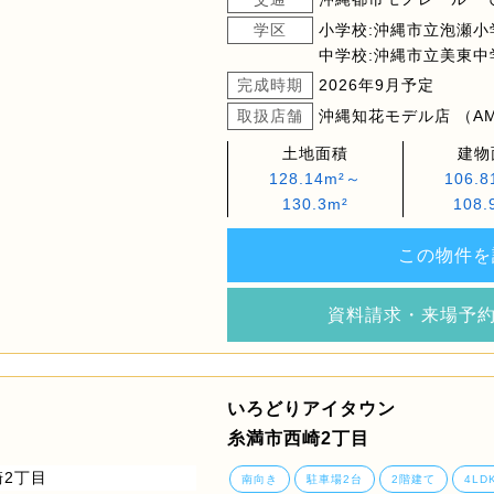
学区
小学校:沖縄市立泡瀬小
中学校:沖縄市立美東中
完成時期
2026年9月予定
取扱店舗
沖縄知花モデル店 （AM9
土地面積
建物
128.14m²～
106.
130.3m²
108.
この物件を
資料請求・来場予
いろどりアイタウン
糸満市西崎2丁目
南向き
駐車場2台
2階建て
4LD