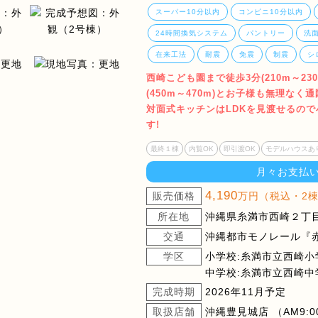
スーパー10分以内
コンビニ10分以内
24時間換気システム
パントリー
洗
在来工法
耐震
免震
制震
シ
西崎こども園まで徒歩3分(210m～2
(450m～470m)とお子様も無理な
対面式キッチンはLDKを見渡せるの
す!
最終１棟
内覧OK
即引渡OK
モデルハウスあ
月々お支払
4,190
販売価格
万円（税込・2
所在地
沖縄県糸満市西崎２丁目
交通
沖縄都市モノレール『赤
学区
小学校:糸満市立西崎小
中学校:糸満市立西崎中
完成時期
2026年11月予定
取扱店舗
沖縄豊見城店 （AM9:00