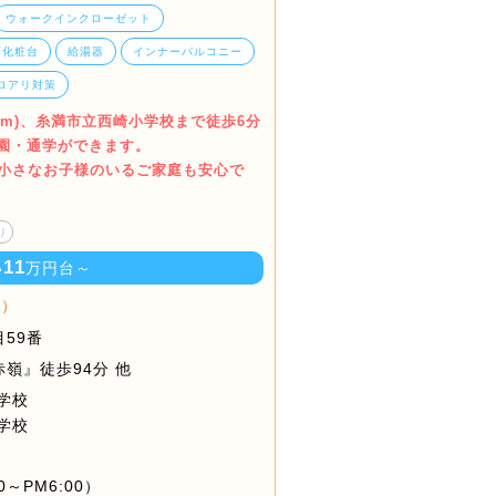
ウォークインクローゼット
面化粧台
給湯器
インナーバルコニー
ロアリ対策
30m)、糸満市立西崎小学校まで徒歩6分
く通園・通学ができます。
で小さなお子様のいるご家庭も安心で
り
11
い
万円台～
棟）
59番
嶺』徒歩94分 他
学校
学校
～PM6:00）