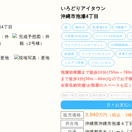
いろどりアイタウン
沖縄市泡瀬4丁目
庭
南向き
駐車場2台
2階建て
小学校10分以内
スーパー10分以内
ウォークインクローゼット
24時間換気シ
給湯器
インナーバルコニー
在来工法
シロアリ対策
プロパンガス
泡瀬幼稚園まで徒歩10分(750m～78
まで徒歩1分(30m～60m)なのでお
全室収納完備!お部屋のスペースも広
最終１棟
内覧OK
即引渡OK
モデルハウスあ
月々お支払
3,940
販売価格
万円（税込・3
所在地
沖縄県沖縄市泡瀬４丁目1
交通
沖縄都市モノレール『てだ