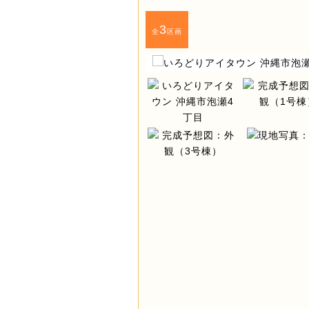
3
全
区画