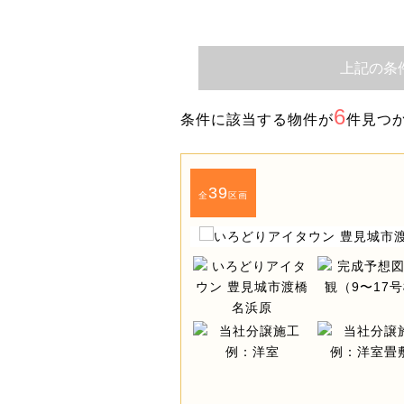
上記の条
6
条件に該当する物件が
件見つ
39
全
区画