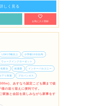
詳しく見る
約
お気に入り登録
LDK15帖以上
小学校10分以内
ウォークインクローゼット
面化粧台
給湯器
インナーバルコニー
ロアリ対策
プロパンガス
～500m)、あすなろ認定こども園まで徒
でお子様の送り迎えに便利です。
でご家族と会話を楽しみながら家事をす