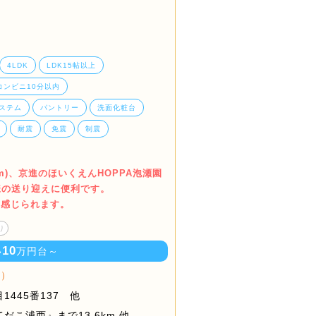
4LDK
LDK15帖以上
コンビニ10分以内
ステム
パントリー
洗面化粧台
耐震
免震
制震
0m)、京進のほいくえんHOPPA泡瀬園
子様の送り迎えに便利です。
く感じられます。
り
10
い
万円台～
棟）
445番137 他
こ浦西』まで13.6km 他