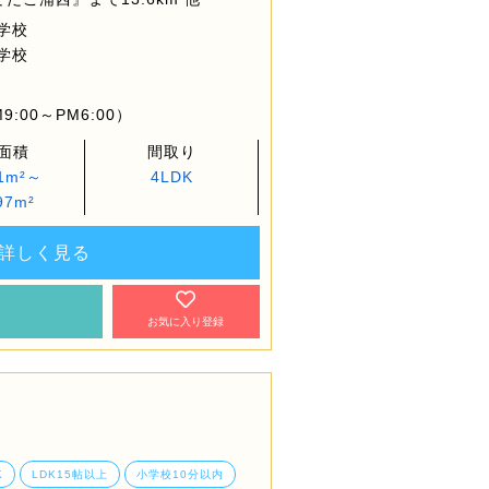
学校
学校
:00～PM6:00）
面積
間取り
81m²～
4LDK
97m²
詳しく見る
約
お気に入り登録
K
LDK15帖以上
小学校10分以内