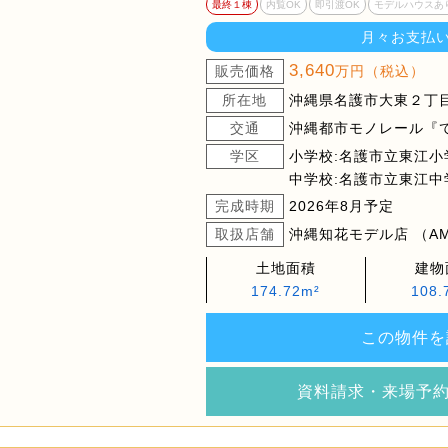
最終１棟
内覧OK
即引渡OK
モデルハウスあ
月々お支払
3,640
販売価格
万円（税込）
所在地
沖縄県名護市大東２丁目1
交通
沖縄都市モノレール『てだ
学区
小学校:名護市立東江小
中学校:名護市立東江中
完成時期
2026年8月予定
取扱店舗
沖縄知花モデル店 （AM9
土地面積
建物
174.72m²
108.
この物件を
資料請求・来場予