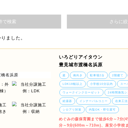
件で検索
さらに絞
かりました。
いろどりアイタウン
豊見城市渡橋名浜原
庭
南向き
駐車場2台
2階建て
LDK18帖以上
小学校10分以内
スー
ウォークインクローゼット
24時間換気シ
給湯器
インナーバルコニー
在来工法
シロアリ対策
内覧OK・即引渡可
めぐみの森保育園まで徒歩6分～7分(45
分～9分(600m～710m)、座安小学校ま