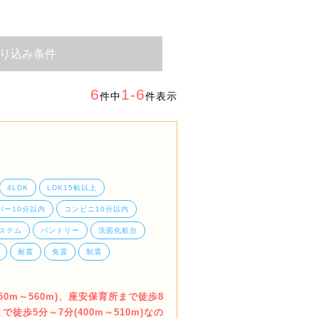
り込み条件
6
1-6
件中
件表示
4LDK
LDK15帖以上
パー10分以内
コンビニ10分以内
ステム
パントリー
洗面化粧台
耐震
免震
制震
0m～560m)、座安保育所まで徒歩8
で徒歩5分～7分(400m～510m)なの