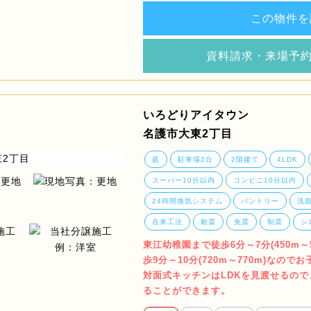
この物件を
資料請求・来場予
いろどりアイタウン
名護市大東2丁目
庭
駐車場2台
2階建て
4LDK
スーパー10分以内
コンビニ10分以内
24時間換気システム
パントリー
洗
在来工法
耐震
免震
制震
シ
東江幼稚園まで徒歩6分～7分(450m
歩9分～10分(720m～770m)なの
対面式キッチンはLDKを見渡せるの
ることができます。