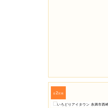
2
全
区画